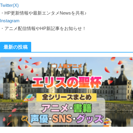
Twitter(X)
・HP更新情報や最新エンタメNewsを共有♪
Instagram
・アニメ配信情報やHP新記事をお知らせ！
最新の投稿