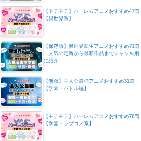
【モテモテ】ハーレムアニメおすすめ47選
【異世界系】
【保存版】異世界転生アニメおすすめ71選
｜人気の定番から最新作品までジャンル別
に紹介
【無双】主人公最強アニメおすすめ31選
【学園・バトル編】
【モテモテ】ハーレムアニメおすすめ78選
【学園・ラブコメ系】