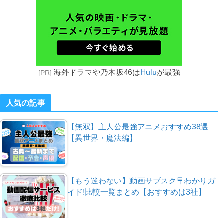
海外ドラマや乃木坂46は
Hulu
が最強
[PR]
人気の記事
【無双】主人公最強アニメおすすめ38選
【異世界・魔法編】
【もう迷わない】動画サブスク早わかりガ
イド!比較一覧まとめ【おすすめは3社】