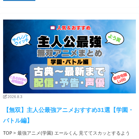
2026.8.3
【無双】主人公最強アニメおすすめ31選【学園・
バトル編】
TOP > 最強アニメ(学園) エールくん 見ててスカッとするよう