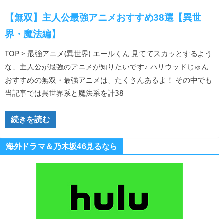
【無双】主人公最強アニメおすすめ38選【異世
界・魔法編】
TOP > 最強アニメ(異世界) エールくん 見ててスカッとするよう
な、主人公が最強のアニメが知りたいです♪ ハリウッドじゅん
おすすめの無双・最強アニメは、たくさんあるよ！ その中でも
当記事では異世界系と魔法系を計38
続きを読む
海外ドラマ＆乃木坂46見るなら