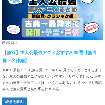
2026.8.3
【無双】主人公最強アニメおすすめ35選【無自
覚・名作編】
TOP > 最強アニメ(無自覚) エールくん 見ててスカッとするよう
な、主人公最強アニメが知りたいです♪ ハリウッドじゅん おす
すめの無双・最強アニメは、たくさんあるよ！ その中でも当記
事では無自覚系と名作系を計35本紹
続きを読む