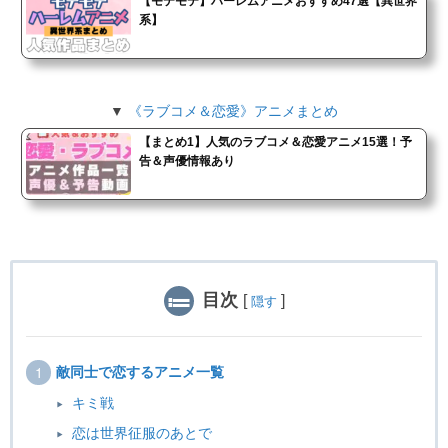
【モテモテ】ハーレムアニメおすすめ47選【異世界
系】
▼
《ラブコメ＆恋愛》アニメまとめ
【まとめ1】人気のラブコメ＆恋愛アニメ15選！予
告＆声優情報あり
目次
[
]
隠す
敵同士で恋するアニメ一覧
キミ戦
恋は世界征服のあとで