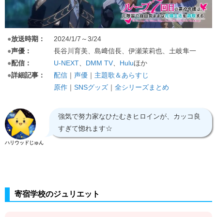
●
放送時期：
2024/1/7～3/24
●
声優：
長谷川育美、島﨑信長、伊瀬茉莉也、土岐隼一
●
配信：
U-NEXT
、
DMM TV
、
Hulu
ほか
●
詳細記事：
配信
｜
声優
｜
主題歌＆あらすじ
原作
｜
SNSグッズ
｜
全シリーズまとめ
強気で努力家なひたむきヒロインが、カッコ良
すぎて惚れます☆
ハリウッドじゅん
寄宿学校のジュリエット