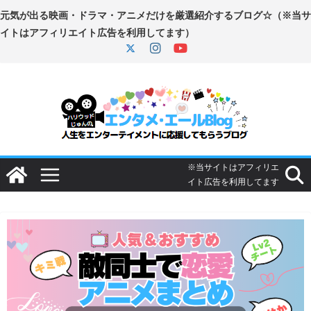
コ
ン
テ
ン
ツ
へ
ス
キ
ッ
プ