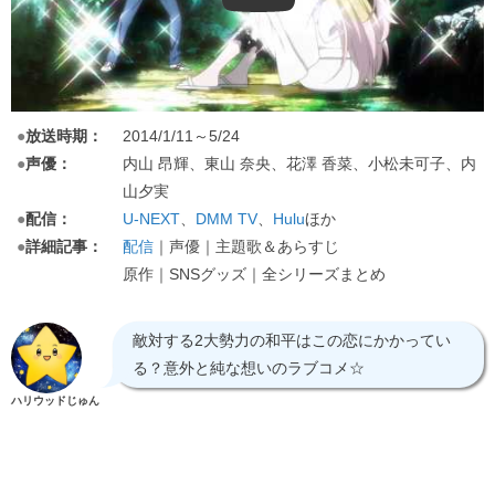
●
放送時期：
2014/1/11～5/24
●
声優：
内山 昂輝、東山 奈央、花澤 香菜、小松未可子、内
山夕実
●
配信：
U-NEXT
、
DMM TV
、
Hulu
ほか
●
詳細記事：
配信
｜声優｜主題歌＆あらすじ
原作｜SNSグッズ｜全シリーズまとめ
敵対する2大勢力の和平はこの恋にかかってい
る？意外と純な想いのラブコメ☆
ハリウッドじゅん