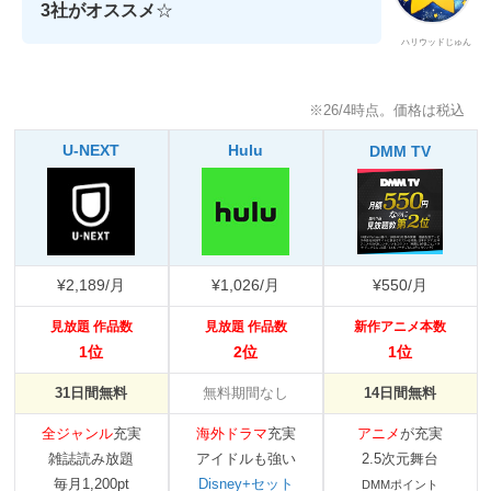
3社がオススメ
☆
ハリウッドじゅん
※26/4時点。価格は税込
U-NEXT
Hulu
DMM TV
¥2,189/月
¥1,026/月
¥550/月
見放題 作品数
見放題 作品数
新作アニメ本数
1位
2位
1位
31日間無料
無料期間なし
14日間無料
全ジャンル
充実
海外ドラマ
充実
アニメ
が充実
雑誌読み放題
アイドルも強い
2.5次元舞台
毎月1,200pt
Disney+セット
DMMポイント