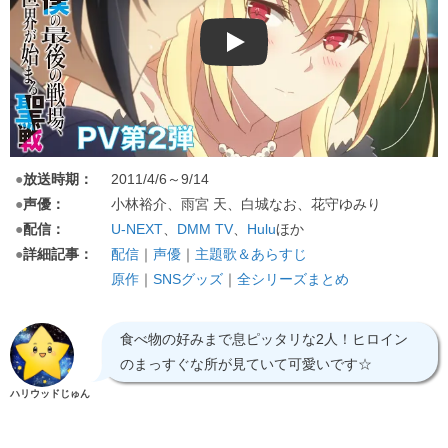
Play
●
放送時期：
2011/4/6～9/14
●
声優：
小林裕介、雨宮 天、白城なお、花守ゆみり
●
配信：
U-NEXT
、
DMM TV
、
Hulu
ほか
●
詳細記事：
配信
｜
声優
｜
主題歌＆あらすじ
原作
｜
SNSグッズ
｜
全シリーズまとめ
食べ物の好みまで息ピッタリな2人！ヒロイン
のまっすぐな所が見ていて可愛いです☆
ハリウッドじゅん