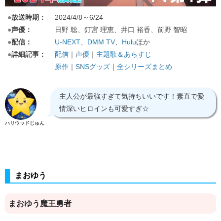
●
放送時期：
2024/4/8～6/24
●
声優：
日野 聡、釘宮 理恵、井口 裕香、前野 智昭
●
配信：
U-NEXT
、
DMM TV
、
Hulu
ほか
●
詳細記事：
配信
｜
声優
｜
主題歌＆あらすじ
原作
｜
SNSグッズ
｜
全シリーズまとめ
主人公が最強すぎて気持ちいいです！素直で愛
情深いヒロインも可愛すぎ☆
ハリウッドじゅん
まおゆう
まおゆう魔王勇者