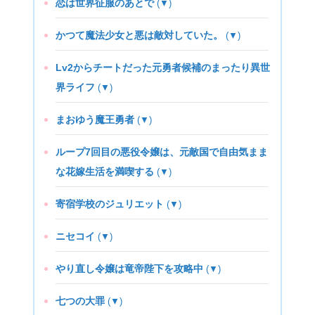
恋は世界征服のあとで
(▼)
かつて魔法少女と悪は敵対していた。
(▼)
Lv2からチートだった元勇者候補のまったり異世
界ライフ
(▼)
まおゆう魔王勇者
(▼)
ループ7回目の悪役令嬢は、元敵国で自由気まま
な花嫁生活を満喫する
(▼)
寄宿学校のジュリエット
(▼)
ニセコイ
(▼)
やり直し令嬢は竜帝陛下を攻略中
(▼)
七つの大罪
(▼)