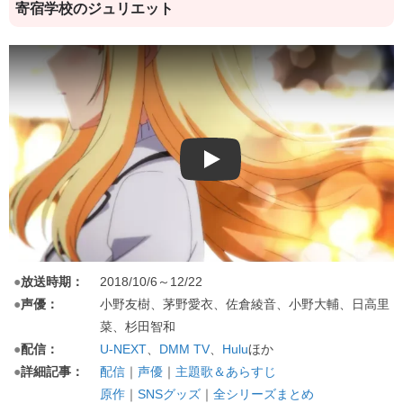
寄宿学校のジュリエット
Play
●
放送時期：
2018/10/6～12/22
●
声優：
小野友樹、茅野愛衣、佐倉綾音、小野大輔、日高里
菜、杉田智和
●
配信：
U-NEXT
、
DMM TV
、
Hulu
ほか
●
詳細記事：
配信
｜
声優
｜
主題歌＆あらすじ
原作
｜
SNSグッズ
｜
全シリーズまとめ