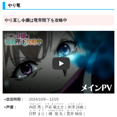
やり竜
やり直し令嬢は竜帝陛下を攻略中
Play
●
放送時期：
2024/10/9～12/25
うちだ しゅう
とや きくのすけ
いざわ しおり
●
声優：
内田 秀
｜
戸谷 菊之介
｜
井澤 詩織
｜
ひの まり
たちばな たつまる
ぬくい ゆか
日野 まり
｜
橘 龍丸
｜
貫井 柚佳
｜