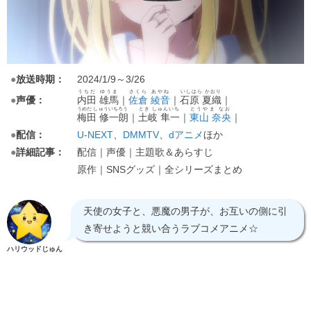
●
放送時期：
2024/1/9～3/26
うちだ ゆうま
さくら あやね
いしはら かおり
●
声優：
内田 雄馬
｜
佐倉 綾音
｜
石原 夏織
｜
うめだ しゅういちろう
とき しゅんいち
とうやま なお
梅田 修一朗
｜
土岐 隼一
｜
東山 奈央
｜
●
配信：
U-NEXT
、
、
dアニメ
ほか
DMMTV
●
詳細記事：
配信｜声優｜主題歌＆あらすじ
原作｜SNSグッズ｜全シリーズまとめ
天使の女子と、悪魔の男子が、お互いの側に引
き寄せようと競い合うラブコメアニメ☆
ハリウッドじゅん