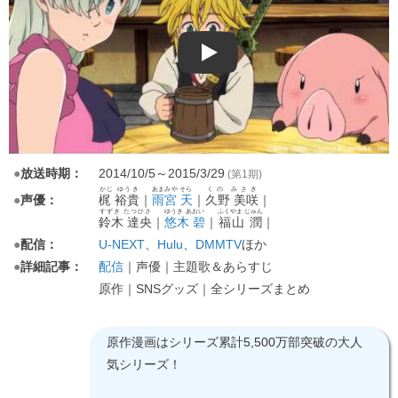
Play
●
放送時期：
2014/10/5～2015/3/29
(第1期)
かじ ゆうき
あまみや そら
くの みさき
●
声優：
梶 裕貴
｜
雨宮 天
｜
久野 美咲
｜
すずき たつひさ
ゆうき あおい
ふくやま じゅん
鈴木 達央
｜
悠木 碧
｜
福山 潤
｜
●
配信：
U-NEXT
、
Hulu
、
ほか
DMMTV
●
詳細記事：
配信
｜声優｜主題歌＆あらすじ
原作｜SNSグッズ｜全シリーズまとめ
原作漫画はシリーズ累計5,500万部突破の大人
気シリーズ！