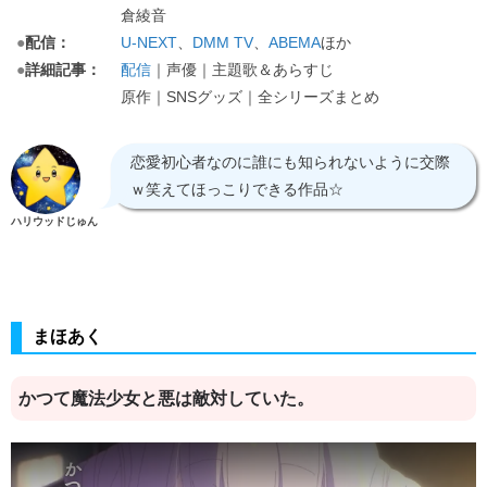
倉綾音
●
配信：
U-NEXT
、
DMM TV
、
ABEMA
ほか
●
詳細記事：
配信
｜声優｜主題歌＆あらすじ
原作｜SNSグッズ｜全シリーズまとめ
恋愛初心者なのに誰にも知られないように交際
ｗ笑えてほっこりできる作品☆
ハリウッドじゅん
まほあく
かつて魔法少女と悪は敵対していた。