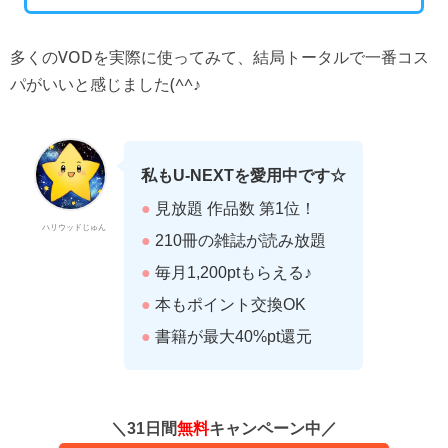
多くのVODを実際に使ってみて、結局トータルで一番コス
パがいいと感じました(^^♪
私もU-NEXTを愛用中です☆
●
見放題 作品数 第1位！
ハリウッドじゅん
●
210冊の雑誌が読み放題
●
毎月1,200ptもらえる♪
●
本もポイント交換OK
●
書籍が最大40%pt還元
＼31日間
無料
キャンペーン中／