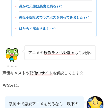
愚かな天使は悪魔と踊る
(▼)
悪役令嬢なのでラスボスを飼ってみました
(▼)
はたらく魔王さま！
(▼)
アニメの
原作ラノベや漫画
もご紹介♪
エールくん
や
配信中サイト
も解説してます☆
声優キャスト
ちなみに、
敵同士で恋愛アニメを見るなら、
以下の