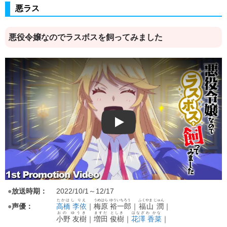
悪ラス
悪役令嬢なのでラスボスを飼ってみました
Play
●
放送時期：
2022/10/1～12/17
たかはし りえ
うめはら ゆういちろう
ふくやま じゅん
●
声優：
高橋 李依
｜
梅原 裕一郎
｜
福山 潤
｜
おの ゆうき
ますだ としき
はなざわ かな
小野 友樹
｜
増田 俊樹
｜
花澤 香菜
｜