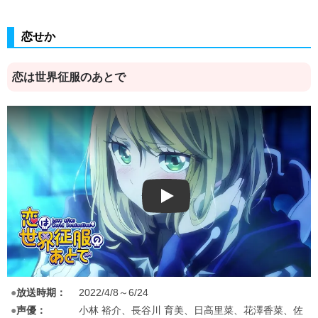
恋せか
恋は世界征服のあとで
Play
●
放送時期：
2022/4/8～6/24
●
声優：
小林 裕介、長谷川 育美、日高里菜、花澤香菜、佐