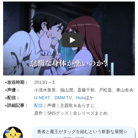
Play
●
放送時期：
2013/1～3
●
声優：
小清水亜美、福山潤、斎藤千和、戸松遥、東山奈央
●
配信：
U-NEXT
、
DMM TV
、
Hulu
ほか
●
詳細記事：
配信
｜声優｜主題歌＆あらすじ
原作｜SNSグッズ｜全シリーズまとめ
勇者と魔王がタッグを組むという斬新な展開☆