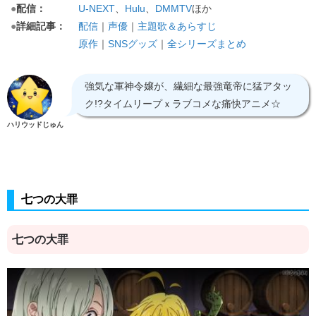
●
配信：
U-NEXT
、
Hulu
、
ほか
DMMTV
●
詳細記事：
配信
｜
声優
｜
主題歌＆あらすじ
原作
｜
SNSグッズ
｜
全シリーズまとめ
強気な軍神令嬢が、繊細な最強竜帝に猛アタッ
ク!?タイムリープｘラブコメな痛快アニメ☆
ハリウッドじゅん
七つの大罪
七つの大罪