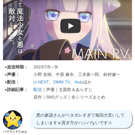
Play
●
放送時期：
2023/7/9～9/
●
声優：
小野 友樹、中原 麻衣、三木眞一郎、鈴村健一
●
配信：
U-NEXT
、
DMM TV
、
Hulu
ほか
●
詳細記事：
配信
｜声優｜主題歌＆あらすじ
原作｜SNSグッズ｜全シリーズまとめ
悪の参謀さんがベタボレすぎて毎回大笑いして
しまいますｗ貢ぎ方がハンパないです☆
ハリウッドじゅん