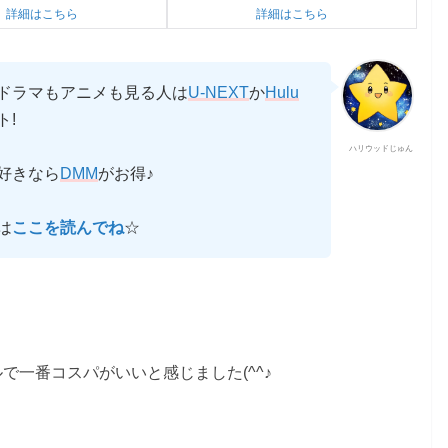
詳細はこちら
詳細はこちら
ドラマもアニメも見る人は
U-NEXT
か
Hulu
ト!
ハリウッドじゅん
好きなら
DMM
がお得♪
は
ここを読んでね
☆
で一番コスパがいいと感じました(^^♪