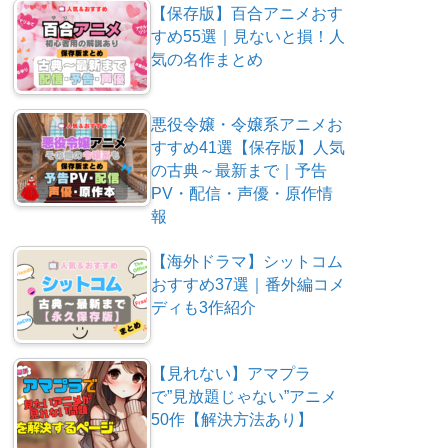
【保存版】百合アニメおす
すめ55選｜見ないと損！人
気の名作まとめ
悪役令嬢・令嬢系アニメお
すすめ41選【保存版】人気
の古典～最新まで｜予告
PV・配信・声優・原作情
報
【海外ドラマ】シットコム
おすすめ37選｜番外編コメ
ディも3作紹介
【見れない】アマプラ
で”見放題じゃない”アニメ
50作【解決方法あり】