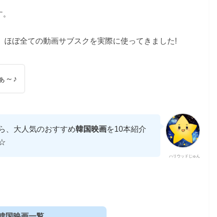
す。
、ほぼ全ての動画サブスクを実際に使ってきました!
ぁ～♪
ら、大人気のおすすめ
韓国映画
を10本紹介
☆
ハリウッドじゅん
韓国映画一覧