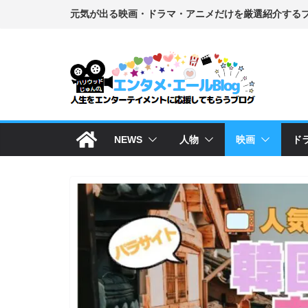
コ
ン
テ
ン
ツ
へ
ス
NEWS
人物
映画
ド
キ
ッ
プ