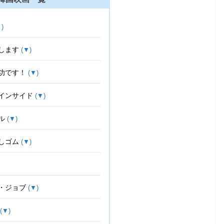
)
します
(▼)
功です！
(▼)
インサイド
(▼)
ル
(▼)
しゴム
(▼)
・ジョブ
(▼)
(▼)