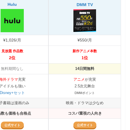
Hulu
DMM TV
¥1,026/月
¥550/月
見放題 作品数
新作アニメ本数
2位
1位
無料期間なし
14日間無料
海外ドラマ
充実
アニメ
が充実
アイドルも強い
2.5次元舞台
Disney+セット
DMMポイント
子書籍は漫画のみ
映画・ドラマは少なめ
品数も価格も合格点
コスパ重視の人向き
公式サイト
公式サイト