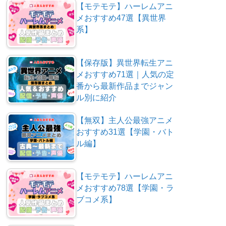
【モテモテ】ハーレムアニ
メおすすめ47選【異世界
系】
【保存版】異世界転生アニ
メおすすめ71選｜人気の定
番から最新作品までジャン
ル別に紹介
【無双】主人公最強アニメ
おすすめ31選【学園・バト
ル編】
【モテモテ】ハーレムアニ
メおすすめ78選【学園・ラ
ブコメ系】