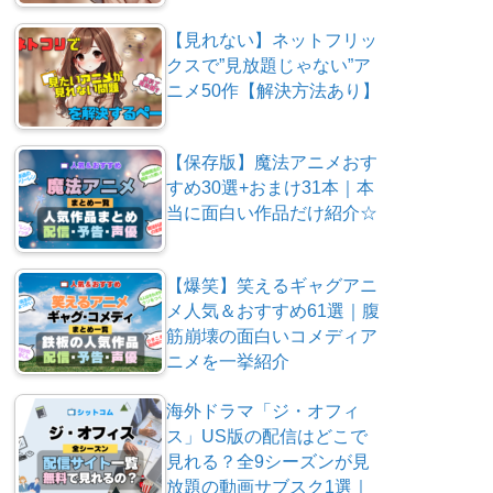
【見れない】ネットフリッ
クスで”見放題じゃない”ア
ニメ50作【解決方法あり】
【保存版】魔法アニメおす
すめ30選+おまけ31本｜本
当に面白い作品だけ紹介☆
【爆笑】笑えるギャグアニ
メ人気＆おすすめ61選｜腹
筋崩壊の面白いコメディア
ニメを一挙紹介
海外ドラマ「ジ・オフィ
ス」US版の配信はどこで
見れる？全9シーズンが見
放題の動画サブスク1選｜