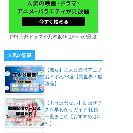
海外ドラマや乃木坂46は
Hulu
が最強
[PR]
人気の記事
【無双】主人公最強アニメ
おすすめ38選【異世界・魔
法編】
【もう迷わない】動画サブ
スク早わかりガイド!比較
一覧まとめ【おすすめは3
社】