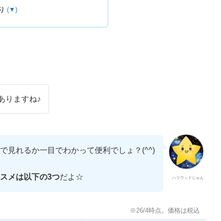
り
(▼)
ありますね♪
で見れるか一目でわかって便利でしょ？(^^)
スメは以下の3つ
だよ☆
ハリウッドじゅん
※26/4時点。価格は税込