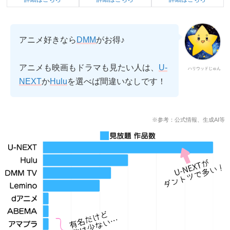
アニメ好きなら
DMM
がお得♪
アニメも映画もドラマも見たい人は、
U-
ハリウッドじゅん
NEXT
か
Hulu
を選べば間違いなしです！
※参考：
公式情報
、生成AI等