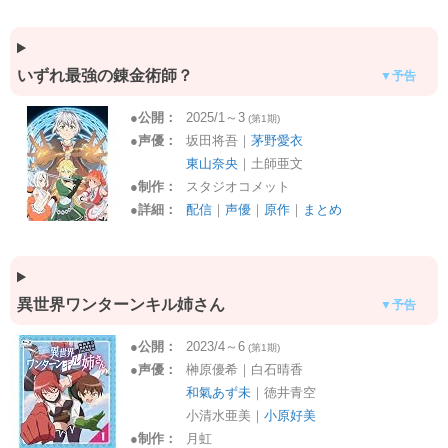
いずれ最強の錬金術師？
▼予告
●
公開：
2025/1～3
(第1期)
●
声優：
坂田将吾｜
茅野愛衣
東山奈央
｜土師亜文
●
制作：
スタジオコメット
●
詳細：
配信
｜
声優
｜
原作
｜
まとめ
異世界ワンターンキル姉さん
▼予告
●
公開：
2023/4～6
(第1期)
●
声優：
榊原優希｜白石晴香
和氣あず未
｜徳井青空
小清水亜美｜
小原好美
●
制作：
月虹