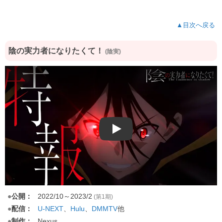
▲目次へ戻る
陰の実力者になりたくて！
(陰実)
Play
●
公開：
2022/10～2023/2
(第1期)
●
配信：
U-NEXT
、
Hulu
、
他
DMMTV
●
制作：
Nexus