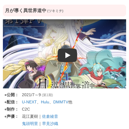
月が導く異世界道中
(ツキミチ)
Play
●
公開：
2021/7～9
(第1期)
●
配信：
U-NEXT
、
Hulu
、
他
DMMTV
●
制作：
C2C
●
声優：
花江夏樹｜
佐倉綾音
鬼頭明里
｜
早見沙織