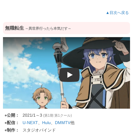
▲目次へ戻る
無職転生
～異世界行ったら本気だす～
Play
●
公開：
2021/1～3
(第1期 第1クール)
●
配信：
U-NEXT
、
Hulu
、
他
DMMTV
●
制作：
スタジオバインド