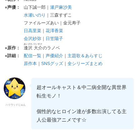
●
声優：
山下誠一郎｜
瀬戸麻沙美
水瀬いのり
｜三森すずこ
ファイルーズあい｜金元寿子
日高里菜
｜
花澤香菜
会沢紗弥
｜
日笠陽子
あいざわ だいすけ
●
原作：
逢沢 大介
のラノベ
●
詳細：
配信一覧
｜
声優紹介
｜
主題歌＆あらすじ
原作本
｜
SNSグッズ
｜
全シリーズまとめ
超オールキャスト＆中二病全開な異世界
転生モノ！
ハリウッドじゅん
個性的なヒロイン達が多数出演してる主
人公最強アニメです☆