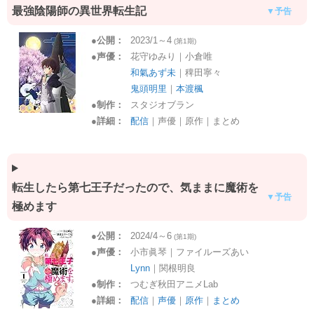
最強陰陽師の異世界転生記
▼予告
●
公開：
2023/1～4
(第1期)
●
声優：
花守ゆみり｜小倉唯
和氣あず未
｜稗田寧々
鬼頭明里
｜
本渡楓
●
制作：
スタジオブラン
●
詳細：
配信
｜声優｜原作｜まとめ
転生したら第七王子だったので、気ままに魔術を
▼予告
極めます
●
公開：
2024/4～6
(第1期)
●
声優：
小市眞琴｜ファイルーズあい
Lynn
｜関根明良
●
制作：
つむぎ秋田アニメLab
●
詳細：
配信
｜
声優
｜
原作
｜
まとめ