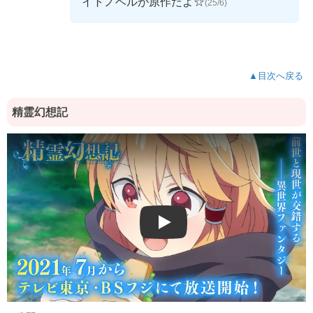
イトノベルが原作だよ☆
(25/6)
▲目次へ戻る
精霊幻想記
Play