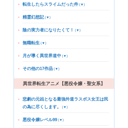
転生したらスライムだった件
(▼)
精霊幻想記
(▼)
陰の実力者になりたくて！
(▼)
無職転生
(▼)
月が導く異世界道中
(▼)
その他の17作品
(▼)
異世界転生アニメ【悪役令嬢・聖女系】
悲劇の元凶となる最強外道ラスボス女王は民
の為に尽くします。
(▼)
悪役令嬢レベル99
(▼)