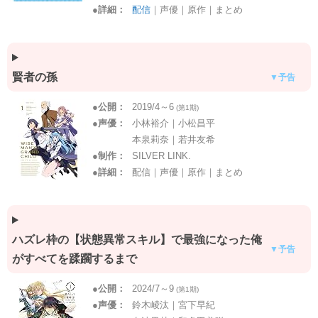
●
詳細：
配信
｜声優｜原作｜まとめ
賢者の孫
▼予告
●
公開：
2019/4～6
(第1期)
●
声優：
小林裕介｜小松昌平
本泉莉奈｜若井友希
●
制作：
SILVER LINK.
●
詳細：
配信｜声優｜原作｜まとめ
ハズレ枠の【状態異常スキル】で最強になった俺
▼予告
がすべてを蹂躙するまで
●
公開：
2024/7～9
(第1期)
●
声優：
鈴木崚汰｜宮下早紀