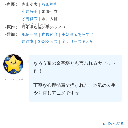
●
声優：
内山夕実｜
杉田智和
小原好美
｜加隈亜衣
茅野愛衣
｜浪川大輔
りふじんなまごのて
●
原作：
理不尽な孫の手
のラノベ
●
詳細：
配信一覧
｜
声優紹介
｜
主題歌＆あらすじ
原作本
｜
SNSグッズ
｜
全シリーズまとめ
なろう系の金字塔とも言われる大ヒット
作！
ハリウッドじゅん
丁寧な心理描写で描かれた、本気の人生
やり直しアニメです☆
▲目次へ戻る