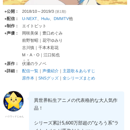
●
公開：
2018/10～2019/3
(第1期)
●
配信：
U-NEXT
、
Hulu
、
他
DMMTV
●
制作：
エイトビット
●
声優：
岡咲美保｜豊口めぐみ
前野智昭｜花守ゆみり
古川慎｜千本木彩花
M・A・O｜江口拓也
ふせ
●
原作：
伏瀬
のラノベ
●
詳細：
配信一覧
｜
声優紹介
｜
主題歌＆あらすじ
原作本
｜
SNSグッズ
｜
全シリーズまとめ
異世界転生アニメの代表格的な大人気作
品！
ハリウッドじゅん
シリーズ累計5,600万部超の”なろう系”ラ