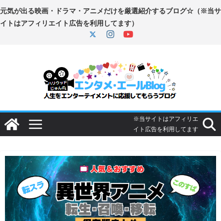
コ
ン
テ
ン
ツ
へ
ス
キ
ッ
プ