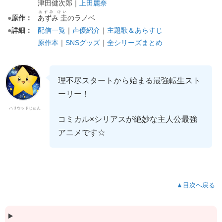
津田健次郎｜
上田麗奈
あずみ けい
●
原作：
あずみ 圭
のラノベ
●
詳細：
配信一覧
｜
声優紹介
｜
主題歌＆あらすじ
原作本
｜
SNSグッズ
｜
全シリーズまとめ
理不尽スタートから始まる最強転生スト
ーリー！
ハリウッドじゅん
コミカル×シリアスが絶妙な主人公最強
アニメです☆
▲目次へ戻る