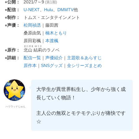
●
公開：
2021/7～9
(第1期)
●
配信：
U-NEXT
、
Hulu
、
他
DMMTV
●
制作：
トムス・エンタテインメント
●
声優：
松岡禎丞
｜藤田茜
桑原由気｜
楠木ともり
原田彩楓｜
本渡楓
きたやま ゆうり
●
原作：
北山 結莉
のラノベ
●
詳細：
配信一覧
｜
声優紹介
｜
主題歌＆あらすじ
原作本
｜
SNSグッズ
｜
全シリーズまとめ
大学生が異世界転生し、少年から強く成
長していく物語！
ハリウッドじゅん
主人公の無双とモテモテぶりが痛快です
☆