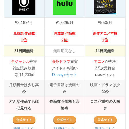
¥2,189/月
¥1,026/月
¥550/月
見放題 作品数
見放題 作品数
新作アニメ本数
1位
2位
1位
31日間無料
無料期間なし
14日間無料
全ジャンル
充実
海外ドラマ
充実
アニメ
が充実
雑誌読み放題
アイドルも強い
2.5次元舞台
毎月1,200pt
Disney+セット
DMMポイント
月額料金は少し高
電子書籍は漫画の
映画・ドラマは少
め
み
なめ
どんな作品でもほ
作品数も価格も合
コスパ重視の人向
ぼ見れる
格点
き
公式サイト
公式サイト
公式サイト
詳細はこちら
詳細はこちら
詳細はこちら