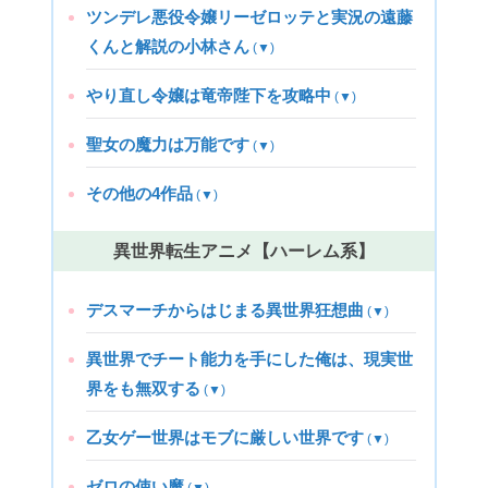
ツンデレ悪役令嬢リーゼロッテと実況の遠藤
くんと解説の小林さん
(▼)
やり直し令嬢は竜帝陛下を攻略中
(▼)
聖女の魔力は万能です
(▼)
その他の4作品
(▼)
異世界転生アニメ【ハーレム系】
デスマーチからはじまる異世界狂想曲
(▼)
異世界でチート能力を手にした俺は、現実世
界をも無双する
(▼)
乙女ゲー世界はモブに厳しい世界です
(▼)
ゼロの使い魔
(▼)