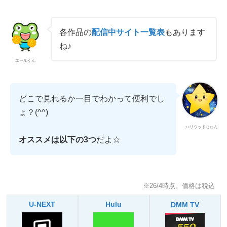
各作品の
配信中サイト一覧表
もあります
ね♪
エールくん
どこで見れるか一目でわかって便利でし
ょ？(^^)
ハリウッドじゅん
オススメは以下の3つ
だよ☆
※26/4時点。価格は税込
U-NEXT
Hulu
DMM TV