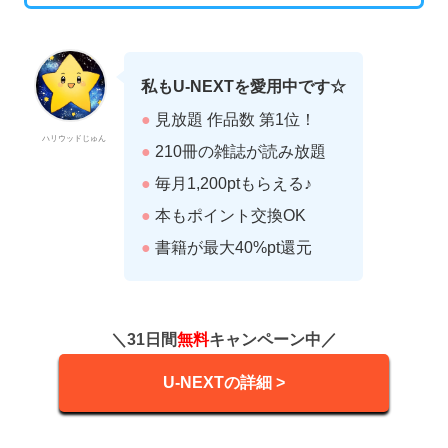
私もU-NEXTを愛用中です☆
●
見放題 作品数 第1位！
ハリウッドじゅん
●
210冊の雑誌が読み放題
●
毎月1,200ptもらえる♪
●
本もポイント交換OK
●
書籍が最大40%pt還元
＼31日間
無料
キャンペーン中／
U-NEXTの詳細 >