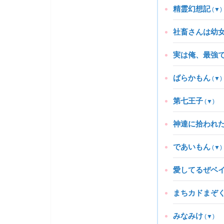
精霊幻想記
(▼)
社畜さんは幼
実は俺、最強
ばらかもん
(▼)
第七王子
(▼)
神達に拾われ
であいもん
(▼)
愛してるぜベ
まちカドまぞ
みなみけ
(▼)