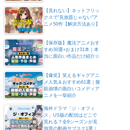
【見れない】ネットフリッ
クスで”見放題じゃない”ア
ニメ50作【解決方法あり】
【保存版】魔法アニメおす
すめ30選+おまけ31本｜本
当に面白い作品だけ紹介☆
【爆笑】笑えるギャグアニ
メ人気＆おすすめ61選｜腹
筋崩壊の面白いコメディア
ニメを一挙紹介
海外ドラマ「ジ・オフィ
ス」US版の配信はどこで
見れる？全9シーズンが見
放題の動画サブスク1選｜