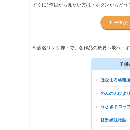
すぐに1作目から見たい方は下ボタンからどう
※題名リンク押下で、各作品の概要へ飛べます
子供
はなまる幼稚
のんのんびよ
うさぎドロッ
貧乏姉妹物語
(