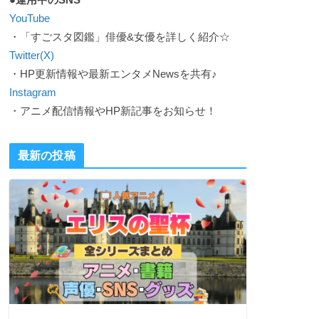
YouTube
・「すごスタ図鑑」俳優&女優を詳しく紹介☆
Twitter(X)
・HP更新情報や最新エンタメNewsを共有♪
Instagram
・アニメ配信情報やHP新記事をお知らせ！
最新の投稿