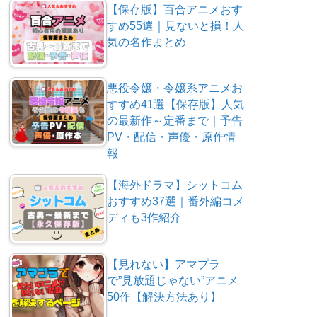
【保存版】百合アニメおす
すめ55選｜見ないと損！人
気の名作まとめ
悪役令嬢・令嬢系アニメお
すすめ41選【保存版】人気
の最新作～定番まで｜予告
PV・配信・声優・原作情
報
【海外ドラマ】シットコム
おすすめ37選｜番外編コメ
ディも3作紹介
【見れない】アマプラ
で”見放題じゃない”アニメ
50作【解決方法あり】