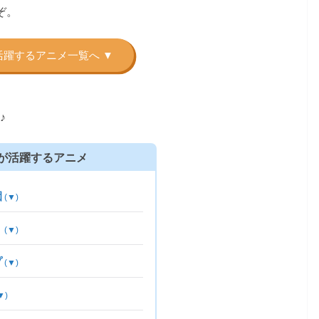
ぞ。
♪
が活躍するアニメ
園
(▼)
り
(▼)
プ
(▼)
▼)