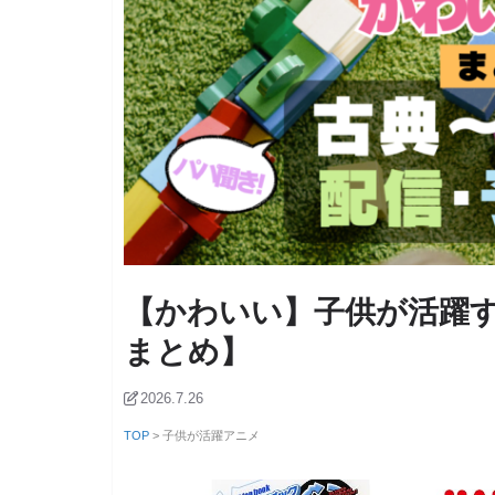
【かわいい】子供が活躍す
まとめ】
2026.7.26
TOP
> 子供が活躍アニメ