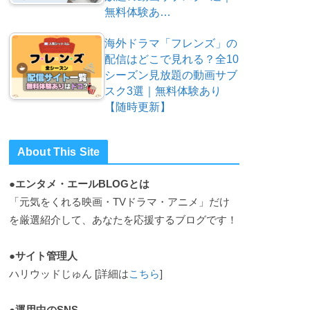
無料体験あ…
海外ドラマ「フレンズ」の
配信はどこで見れる？全10
シーズン見放題の動画サブ
スク3選｜無料体験あり
【随時更新】
About This Site
●エンタメ・エールBLOGとは
「元気をくれる映画・TVドラマ・アニメ」だけ
を厳選紹介して、あなたを応援するブログです！
●サイト管理人
ハリウッドじゅん [詳細は
こちら
]
●運用中のSNS