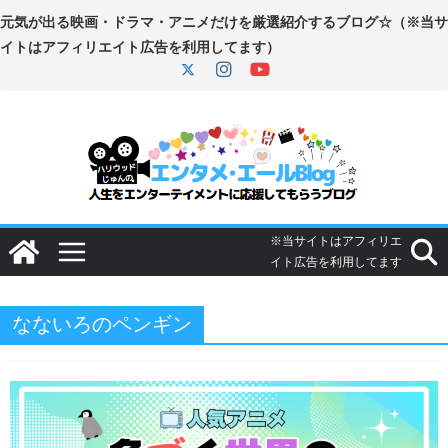
コ
ン
テ
ン
ツ
へ
ス
キ
ッ
プ
なないろのペンギン