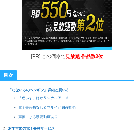
[PR] この価格で
見放題 作品数2位
目次
「なないろのペンギン」詳細と買い方
「色あす」はオリジナルアニメ
電子書籍版なし＆マルイが独占販売
声優による朗読動画あり
おすすめの電子書籍サービス