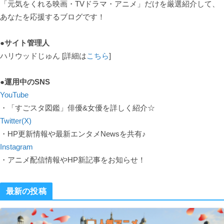
「元気をくれる映画・TVドラマ・アニメ」だけを厳選紹介して、
あなたを応援するブログです！
●サイト管理人
ハリウッドじゅん [詳細は
こちら
]
●運用中のSNS
YouTube
・「すごスタ図鑑」俳優&女優を詳しく紹介☆
Twitter(X)
・HP更新情報や最新エンタメNewsを共有♪
Instagram
・アニメ配信情報やHP新記事をお知らせ！
最新の投稿