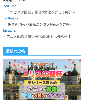
YouTube
・「すごスタ図鑑」俳優&女優を詳しく紹介☆
Twitter(X)
・HP更新情報や最新エンタメNewsを共有♪
Instagram
・アニメ配信情報やHP新記事をお知らせ！
最新の投稿