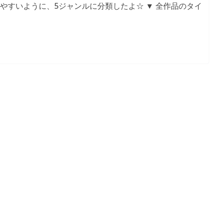
みやすいように、5ジャンルに分類したよ☆ ▼ 全作品のタイ