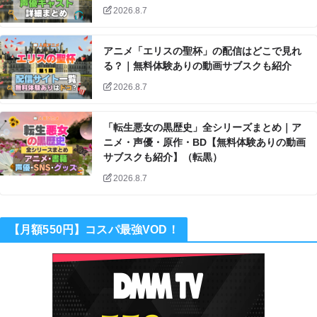
2026.8.7
アニメ「エリスの聖杯」の配信はどこで見れ
る？｜無料体験ありの動画サブスクも紹介
2026.8.7
「転生悪女の黒歴史」全シリーズまとめ｜ア
ニメ・声優・原作・BD【無料体験ありの動画
サブスクも紹介】（転黒）
2026.8.7
【月額550円】コスパ最強VOD！