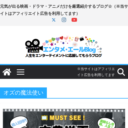
コ
ン
テ
ン
ツ
へ
ス
キ
ッ
プ
オズの魔法使い