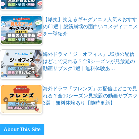
【爆笑】笑えるギャグアニメ人気＆おすす
め61選｜腹筋崩壊の面白いコメディアニメ
を一挙紹介
海外ドラマ「ジ・オフィス」US版の配信
はどこで見れる？全9シーズンが見放題の
動画サブスク1選｜無料体験あ…
海外ドラマ「フレンズ」の配信はどこで見
れる？全10シーズン見放題の動画サブスク
3選｜無料体験あり【随時更新】
About This Site