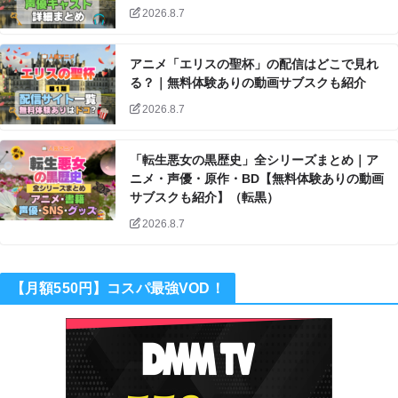
2026.8.7
アニメ「エリスの聖杯」の配信はどこで見れ
る？｜無料体験ありの動画サブスクも紹介
2026.8.7
「転生悪女の黒歴史」全シリーズまとめ｜ア
ニメ・声優・原作・BD【無料体験ありの動画
サブスクも紹介】（転黒）
2026.8.7
【月額550円】コスパ最強VOD！