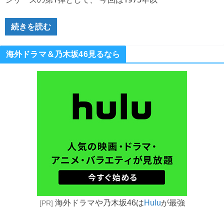
続きを読む
海外ドラマ＆乃木坂46見るなら
海外ドラマや乃木坂46は
Hulu
が最強
[PR]