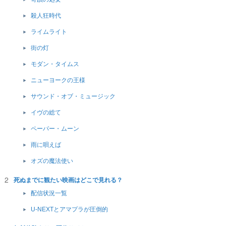
殺人狂時代
ライムライト
街の灯
モダン・タイムス
ニューヨークの王様
サウンド・オブ・ミュージック
イヴの総て
ペーパー・ムーン
雨に唄えば
オズの魔法使い
死ぬまでに観たい映画はどこで見れる？
配信状況一覧
U-NEXTとアマプラが圧倒的