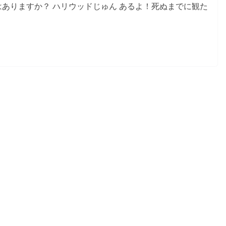
ありますか？ ハリウッドじゅん あるよ！死ぬまでに観た