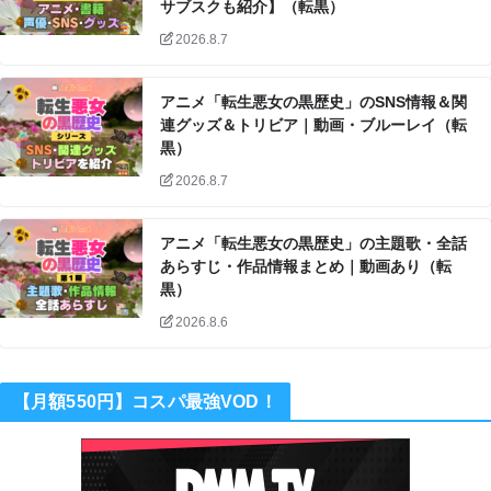
サブスクも紹介】（転黒）
2026.8.7
アニメ「転生悪女の黒歴史」のSNS情報＆関
連グッズ＆トリビア｜動画・ブルーレイ（転
黒）
2026.8.7
アニメ「転生悪女の黒歴史」の主題歌・全話
あらすじ・作品情報まとめ｜動画あり（転
黒）
2026.8.6
【月額550円】コスパ最強VOD！