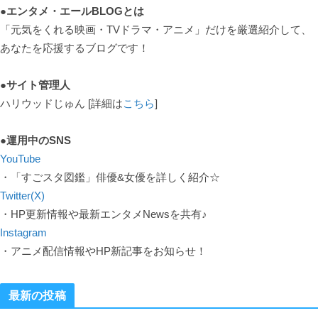
●エンタメ・エールBLOGとは
「元気をくれる映画・TVドラマ・アニメ」だけを厳選紹介して、
あなたを応援するブログです！
●サイト管理人
ハリウッドじゅん [詳細は
こちら
]
●運用中のSNS
YouTube
・「すごスタ図鑑」俳優&女優を詳しく紹介☆
Twitter(X)
・HP更新情報や最新エンタメNewsを共有♪
Instagram
・アニメ配信情報やHP新記事をお知らせ！
最新の投稿