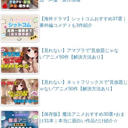
【海外ドラマ】シットコムおすすめ37選｜
番外編コメディも3作紹介
【見れない】アマプラで”見放題じゃな
い”アニメ50作【解決方法あり】
【見れない】ネットフリックスで”見放題じ
ゃない”アニメ50作【解決方法あり】
【保存版】魔法アニメおすすめ30選+おま
け31本｜本当に面白い作品だけ紹介☆