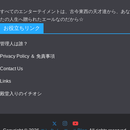
洋画その6
すべてのエンターテイメントは、古今東西の天才達から、あな
洋画その7
たの人生へ贈られたエールなのだから☆
シリーズ全記事一覧
お役立ちリンク
まとめ:名作洋画は、U-NEXTかHuluで見るのがオススメ！
管理人は誰？
Privacy Policy ＆ 免責事項
Contact Us
Links
殿堂入りのイチオシ