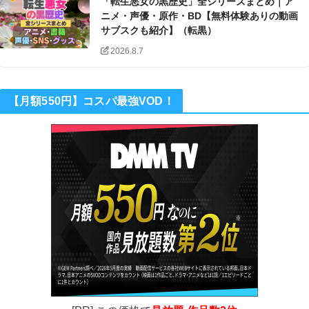
「転生悪女の黒歴史」全シリーズまとめ｜ア
ニメ・声優・原作・BD【無料体験ありの動画
サブスクも紹介】（転黒）
2026.8.7
【月額550円】コスパ最強VOD！