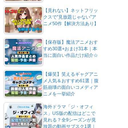
【見れない】ネットフリッ
クスで”見放題じゃない”ア
ニメ50作【解決方法あり】
【保存版】魔法アニメおす
すめ30選+おまけ31本｜本
当に面白い作品だけ紹介☆
【爆笑】笑えるギャグアニ
メ人気＆おすすめ61選｜腹
筋崩壊の面白いコメディア
ニメを一挙紹介
海外ドラマ「ジ・オフィ
ス」US版の配信はどこで
見れる？全9シーズンが見
放題の動画サブスク1選｜