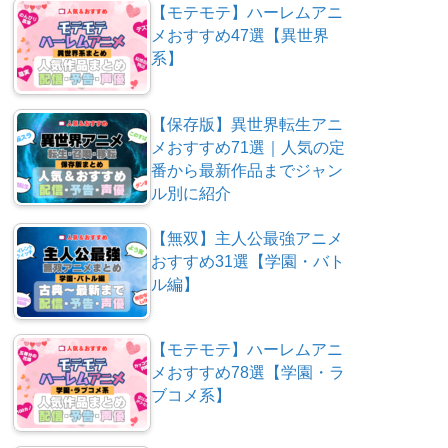
【モテモテ】ハーレムアニ
メおすすめ47選【異世界
系】
【保存版】異世界転生アニ
メおすすめ71選｜人気の定
番から最新作品までジャン
ル別に紹介
【無双】主人公最強アニメ
おすすめ31選【学園・バト
ル編】
【モテモテ】ハーレムアニ
メおすすめ78選【学園・ラ
ブコメ系】