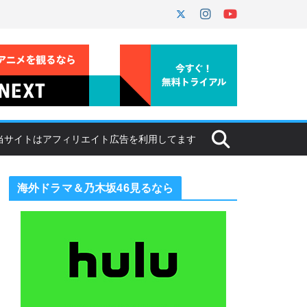
海外ドラマ＆乃木坂46見るなら