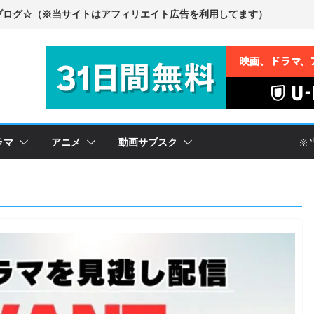
ラマ
アニメ
動画サブスク