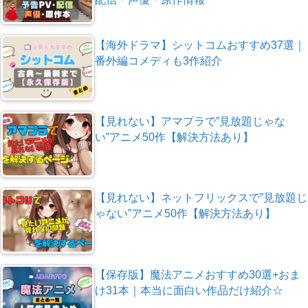
【海外ドラマ】シットコムおすすめ37選｜
番外編コメディも3作紹介
【見れない】アマプラで”見放題じゃな
い”アニメ50作【解決方法あり】
【見れない】ネットフリックスで”見放題じ
ゃない”アニメ50作【解決方法あり】
【保存版】魔法アニメおすすめ30選+おま
け31本｜本当に面白い作品だけ紹介☆