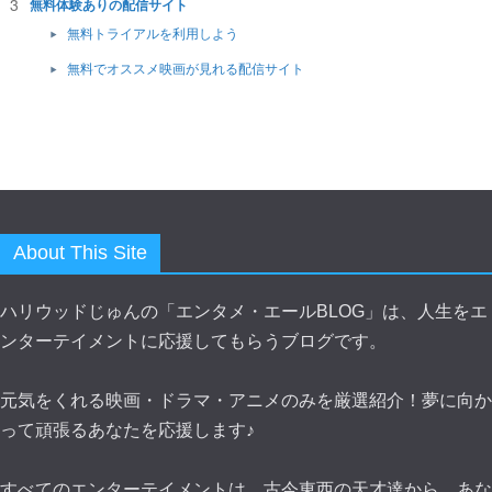
無料体験ありの配信サイト
無料トライアルを利用しよう
無料でオススメ映画が見れる配信サイト
失敗しない動画サブスクの選び方
こんなに差がある！作品数
見たい作品が見れるか調べてみた
各社の《強みと弱点》教えます
オススメはこの3社！
About This Site
その他の《死ぬまでに観たい映画》
ハリウッドじゅんの「エンタメ・エールBLOG」は、人生をエ
洋画その1
ンターテイメントに応援してもらうブログです。
洋画その2
洋画その3
元気をくれる映画・ドラマ・アニメのみを厳選紹介！夢に向か
洋画その5
って頑張るあなたを応援します♪
洋画その6
すべてのエンターテイメントは、古今東西の天才達から、あな
洋画その7