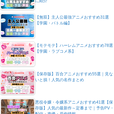
に紹介
【無双】主人公最強アニメおすすめ31選
【学園・バトル編】
【モテモテ】ハーレムアニメおすすめ78選
【学園・ラブコメ系】
【保存版】百合アニメおすすめ55選｜見な
いと損！人気の名作まとめ
悪役令嬢・令嬢系アニメおすすめ41選【保
存版】人気の最新作～定番まで｜予告PV・
配信・声優・原作情報