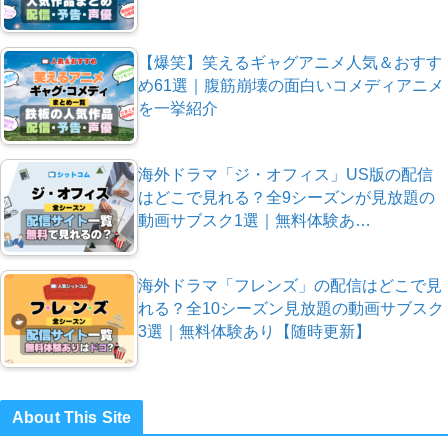
【爆笑】笑えるギャグアニメ人気＆おすす
め61選｜腹筋崩壊の面白いコメディアニメ
を一挙紹介
海外ドラマ「ジ・オフィス」US版の配信
はどこで見れる？全9シーズンが見放題の
動画サブスク1選｜無料体験あ…
海外ドラマ「フレンズ」の配信はどこで見
れる？全10シーズン見放題の動画サブスク
3選｜無料体験あり【随時更新】
About This Site