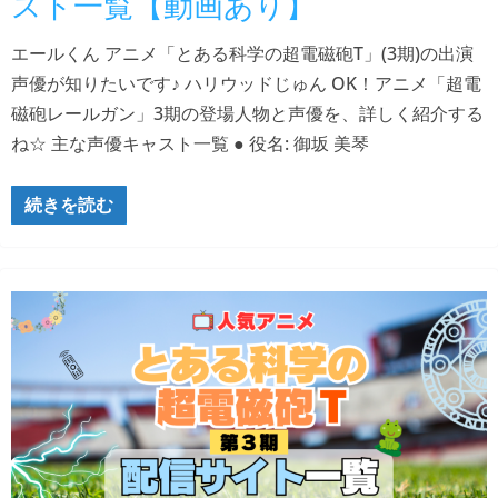
スト一覧【動画あり】
エールくん アニメ「とある科学の超電磁砲T」(3期)の出演
声優が知りたいです♪ ハリウッドじゅん OK！アニメ「超電
磁砲レールガン」3期の登場人物と声優を、詳しく紹介する
ね☆ 主な声優キャスト一覧 ● 役名: 御坂 美琴
続きを読む