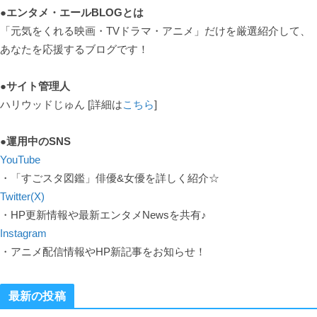
●エンタメ・エールBLOGとは
「元気をくれる映画・TVドラマ・アニメ」だけを厳選紹介して、
あなたを応援するブログです！
●サイト管理人
ハリウッドじゅん [詳細は
こちら
]
●運用中のSNS
YouTube
・「すごスタ図鑑」俳優&女優を詳しく紹介☆
Twitter(X)
・HP更新情報や最新エンタメNewsを共有♪
Instagram
・アニメ配信情報やHP新記事をお知らせ！
最新の投稿