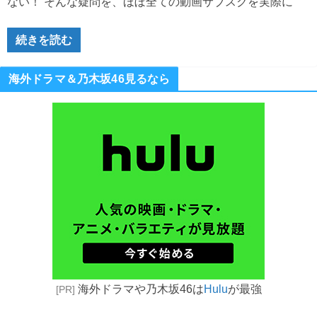
ない！ そんな疑問を、ほぼ全ての動画サブスクを実際に
続きを読む
海外ドラマ＆乃木坂46見るなら
海外ドラマや乃木坂46は
Hulu
が最強
[PR]