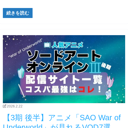
続きを読む
2026.2.22
【3期 後半】アニメ「SAO War of
Underworld」が見れるVOD7選