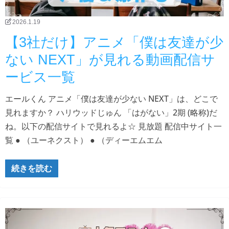
2026.1.19
【3社だけ】アニメ「僕は友達が少
ない NEXT」が見れる動画配信サ
ービス一覧
エールくん アニメ「僕は友達が少ない NEXT」は、どこで
見れますか？ ハリウッドじゅん 「はがない」2期 (略称)だ
ね。以下の配信サイトで見れるよ☆ 見放題 配信中サイト一
覧 ● （ユーネクスト） ● （ディーエムエム
続きを読む