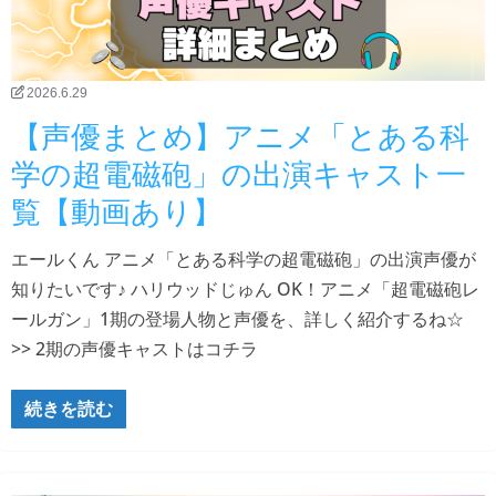
2026.6.29
【声優まとめ】アニメ「とある科
学の超電磁砲」の出演キャスト一
覧【動画あり】
エールくん アニメ「とある科学の超電磁砲」の出演声優が
知りたいです♪ ハリウッドじゅん OK！アニメ「超電磁砲レ
ールガン」1期の登場人物と声優を、詳しく紹介するね☆
>> 2期の声優キャストはコチラ
続きを読む