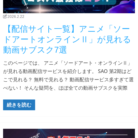
2026.2.22
【配信サイト一覧】アニメ「ソー
ドアートオンラインⅡ」が見れる
動画サブスク7選
このページでは、 アニメ「ソードアート・オンラインⅡ」
が見れる動画配信サービスを紹介します。 SAO 第2期はど
こで見れる？ 無料で見れる？ 動画配信サービス多すぎて選
べない！ そんな疑問を、ほぼ全ての動画サブスクを実際
続きを読む