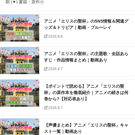
期 (▼) 書籍：原作小
アニメ「エリスの聖杯」のSNS情報＆関連グ
ッズ＆トリビア｜動画・ブルーレイ
2026.8.8
アニメ「エリスの聖杯」の主題歌・全話あら
すじ・作品情報まとめ｜動画あり
2026.8.7
【ポイントで読める】アニメ「エリスの聖
杯」の原作本を徹底紹介｜アニメの続きは何
巻から?【対応表あり】
2026.8.7
【声優まとめ】アニメ「エリスの聖杯」キャ
スト一覧｜動画あり