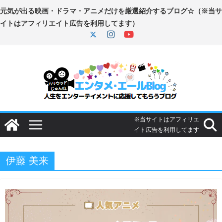
コ
ン
テ
ン
ツ
へ
ス
キ
ッ
プ
伊藤 美来