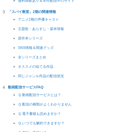
無料体験あり＆本作配信中のサイト
「スパイ教室」2期の関連情報
アニメ2期の声優キャスト
主題歌・あらすじ・基本情報
原作本シリーズ
SNS情報＆関連グッズ
全シリーズまとめ
オススメの似てる作品
同じジャンル作品の配信状況
動画配信サービスFAQ
Ｑ.動画配信サービスとは？
Ｑ.配信の種類がよくわかりません
Ｑ.電子書籍も読めますか？
Ｑ.いつでも解約できますか？