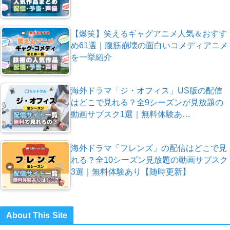
【爆笑】笑えるギャグアニメ人気＆おすす
め61選｜腹筋崩壊の面白いコメディアニメ
を一挙紹介
海外ドラマ「ジ・オフィス」US版の配信
はどこで見れる？全9シーズンが見放題の
動画サブスク1選｜無料体験あ…
海外ドラマ「フレンズ」の配信はどこで見
れる？全10シーズン見放題の動画サブスク
3選｜無料体験あり【随時更新】
About This Site