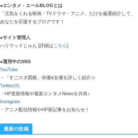
●エンタメ・エールBLOGとは
「元気をくれる映画・TVドラマ・アニメ」だけを厳選紹介して、
あなたを応援するブログです！
●サイト管理人
ハリウッドじゅん [詳細は
こちら
]
●運用中のSNS
YouTube
・「すごスタ図鑑」俳優&女優を詳しく紹介☆
Twitter(X)
・HP更新情報や最新エンタメNewsを共有♪
Instagram
・アニメ配信情報やHP新記事をお知らせ！
最新の投稿