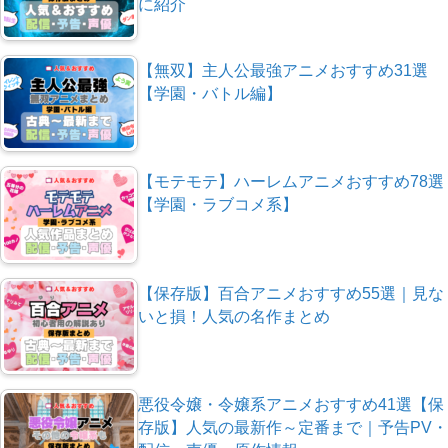
に紹介
【無双】主人公最強アニメおすすめ31選
【学園・バトル編】
【モテモテ】ハーレムアニメおすすめ78選
【学園・ラブコメ系】
【保存版】百合アニメおすすめ55選｜見な
いと損！人気の名作まとめ
悪役令嬢・令嬢系アニメおすすめ41選【保
存版】人気の最新作～定番まで｜予告PV・