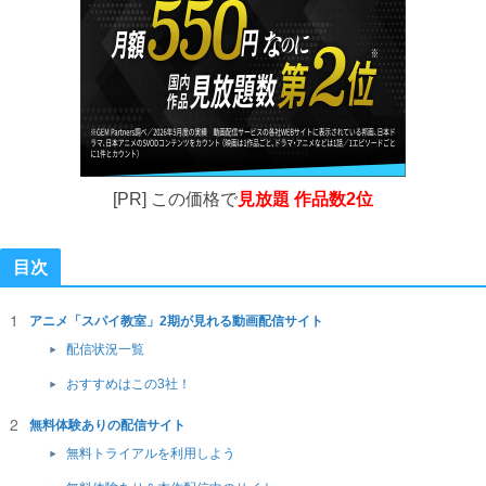
[PR] この価格で
見放題 作品数2位
目次
アニメ「スパイ教室」2期が見れる動画配信サイト
配信状況一覧
おすすめはこの3社！
無料体験ありの配信サイト
無料トライアルを利用しよう