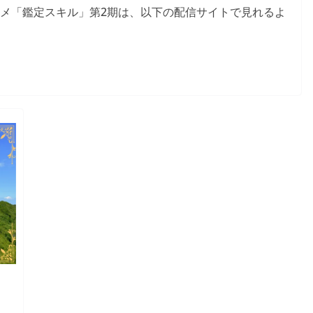
ニメ「鑑定スキル」第2期は、以下の配信サイトで見れるよ