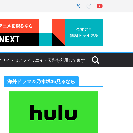
海外ドラマ＆乃木坂46見るなら