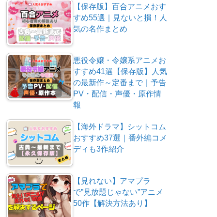
【保存版】百合アニメおす
すめ55選｜見ないと損！人
気の名作まとめ
悪役令嬢・令嬢系アニメお
すすめ41選【保存版】人気
の最新作～定番まで｜予告
PV・配信・声優・原作情
報
【海外ドラマ】シットコム
おすすめ37選｜番外編コメ
ディも3作紹介
【見れない】アマプラ
で”見放題じゃない”アニメ
50作【解決方法あり】