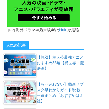
海外ドラマや乃木坂46は
Hulu
が最強
[PR]
人気の記事
【無双】主人公最強アニメ
おすすめ38選【異世界・魔
法編】
【もう迷わない】動画サブ
スク早わかりガイド!比較
一覧まとめ【おすすめは3
社】