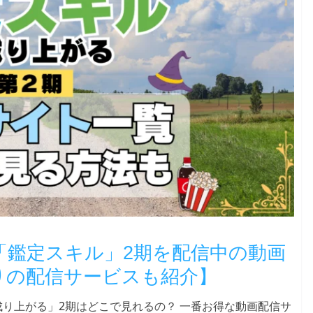
「鑑定スキル」2期を配信中の動画
りの配信サービスも紹介】
成り上がる」2期はどこで見れるの？ 一番お得な動画配信サ