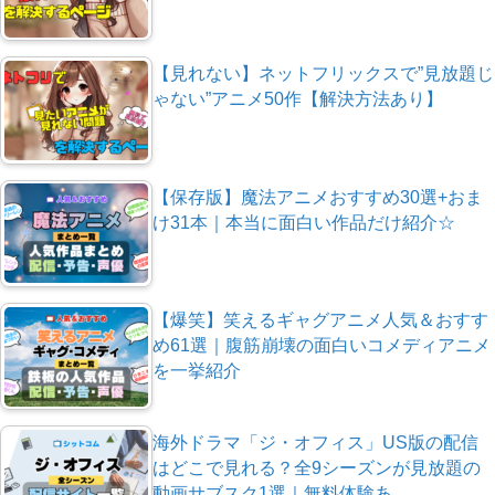
【見れない】ネットフリックスで”見放題じ
ゃない”アニメ50作【解決方法あり】
【保存版】魔法アニメおすすめ30選+おま
け31本｜本当に面白い作品だけ紹介☆
【爆笑】笑えるギャグアニメ人気＆おすす
め61選｜腹筋崩壊の面白いコメディアニメ
を一挙紹介
海外ドラマ「ジ・オフィス」US版の配信
はどこで見れる？全9シーズンが見放題の
動画サブスク1選｜無料体験あ…