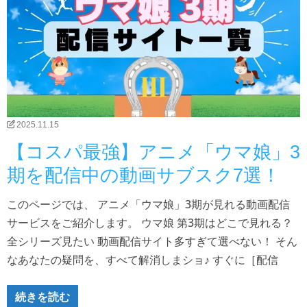
2025.11.15
【コスパ最強】アニメ「ウマ娘」3
期を配信中の動画サブスク7選！
このページでは、 アニメ「ウマ娘」3期が見れる動画配信
サービスをご紹介します。 ウマ娘 第3期はどこで見れる？
全シリーズ見たい 動画配信サイト多すぎて選べない！ そん
なあなたの疑問を、すべて解消しまショ♪ すぐに［配信
続きを読む