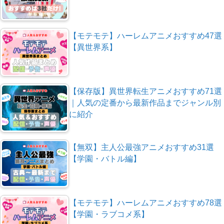
【モテモテ】ハーレムアニメおすすめ47選
【異世界系】
【保存版】異世界転生アニメおすすめ71選
｜人気の定番から最新作品までジャンル別
に紹介
【無双】主人公最強アニメおすすめ31選
【学園・バトル編】
【モテモテ】ハーレムアニメおすすめ78選
【学園・ラブコメ系】