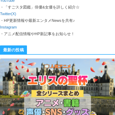
YouTube
・「すごスタ図鑑」俳優&女優を詳しく紹介☆
Twitter(X)
・HP更新情報や最新エンタメNewsを共有♪
Instagram
・アニメ配信情報やHP新記事をお知らせ！
最新の投稿