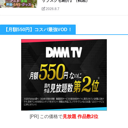
サブスクも紹介】（転黒）
2026.8.7
【月額550円】コスパ最強VOD！
[PR] この価格で
見放題 作品数2位