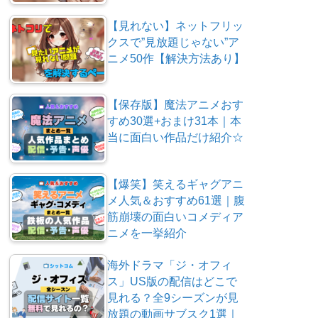
【見れない】ネットフリッ
クスで”見放題じゃない”ア
ニメ50作【解決方法あり】
【保存版】魔法アニメおす
すめ30選+おまけ31本｜本
当に面白い作品だけ紹介☆
【爆笑】笑えるギャグアニ
メ人気＆おすすめ61選｜腹
筋崩壊の面白いコメディア
ニメを一挙紹介
海外ドラマ「ジ・オフィ
ス」US版の配信はどこで
見れる？全9シーズンが見
放題の動画サブスク1選｜