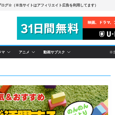
ラマ
アニメ
動画サブスク