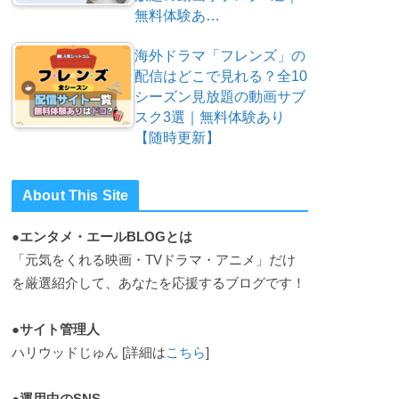
無料体験あ…
海外ドラマ「フレンズ」の
配信はどこで見れる？全10
シーズン見放題の動画サブ
スク3選｜無料体験あり
【随時更新】
About This Site
●エンタメ・エールBLOGとは
「元気をくれる映画・TVドラマ・アニメ」だけ
を厳選紹介して、あなたを応援するブログです！
●サイト管理人
ハリウッドじゅん [詳細は
こちら
]
●運用中のSNS