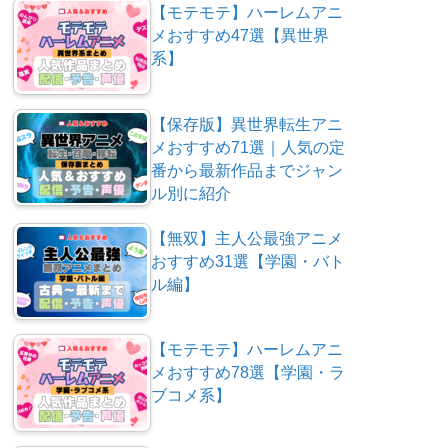
【モテモテ】ハーレムアニ
メおすすめ47選【異世界
系】
【保存版】異世界転生アニ
メおすすめ71選｜人気の定
番から最新作品までジャン
ル別に紹介
【無双】主人公最強アニメ
おすすめ31選【学園・バト
ル編】
【モテモテ】ハーレムアニ
メおすすめ78選【学園・ラ
ブコメ系】