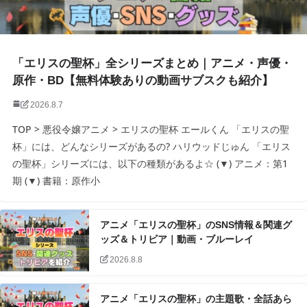
「エリスの聖杯」全シリーズまとめ｜アニメ・声優・
原作・BD【無料体験ありの動画サブスクも紹介】
2026.8.7
TOP > 悪役令嬢アニメ > エリスの聖杯 エールくん 「エリスの聖
杯」には、どんなシリーズがあるの? ハリウッドじゅん 「エリス
の聖杯」シリーズには、以下の種類があるよ☆ (▼) アニメ：第1
期 (▼) 書籍：原作小
アニメ「エリスの聖杯」のSNS情報＆関連グ
ッズ＆トリビア｜動画・ブルーレイ
2026.8.8
アニメ「エリスの聖杯」の主題歌・全話あら