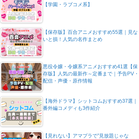
【学園・ラブコメ系】
【保存版】百合アニメおすすめ55選｜見な
いと損！人気の名作まとめ
悪役令嬢・令嬢系アニメおすすめ41選【保
存版】人気の最新作～定番まで｜予告PV・
配信・声優・原作情報
【海外ドラマ】シットコムおすすめ37選｜
番外編コメディも3作紹介
【見れない】アマプラで”見放題じゃな