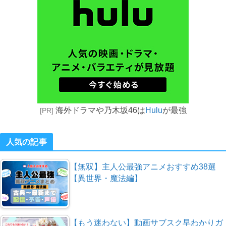
海外ドラマや乃木坂46は
Hulu
が最強
[PR]
人気の記事
【無双】主人公最強アニメおすすめ38選
【異世界・魔法編】
【もう迷わない】動画サブスク早わかりガ