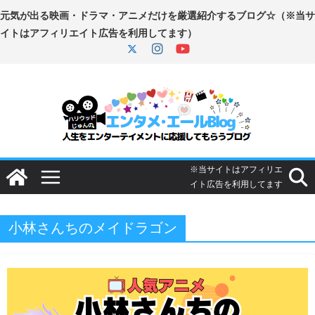
コ
ン
テ
ン
ツ
へ
ス
キ
ッ
プ
小林さんちのメイドラゴン