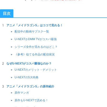
目次
アニメ「メイドラゴンS」はココで見れる！
配信中の動画サブスク一覧
U-NEXTかDMM TVがコスパ最強
シリーズ全作が見れるのはどこ？
《参考》似てる作品の配信状況
なぜU-NEXTがコスパ最強なのか？
U-NEXTのメリット・デメリット
U-NEXTの5大特典
アニメ「メイドラゴンS」の原作紹介
原作マンガ
原作もU-NEXTで読める！