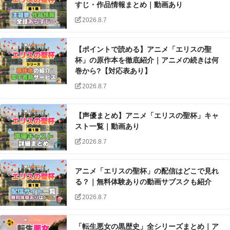
すじ・作品情報まとめ｜動画あり
2026.8.7
【ポイントで読める】アニメ「エリスの聖
杯」の原作本を徹底紹介｜アニメの続きは何
巻から?【対応表あり】
2026.8.7
【声優まとめ】アニメ「エリスの聖杯」キャ
スト一覧｜動画あり
2026.8.7
アニメ「エリスの聖杯」の配信はどこで見れ
る？｜無料体験ありの動画サブスクも紹介
2026.8.7
「転生悪女の黒歴史」全シリーズまとめ｜ア