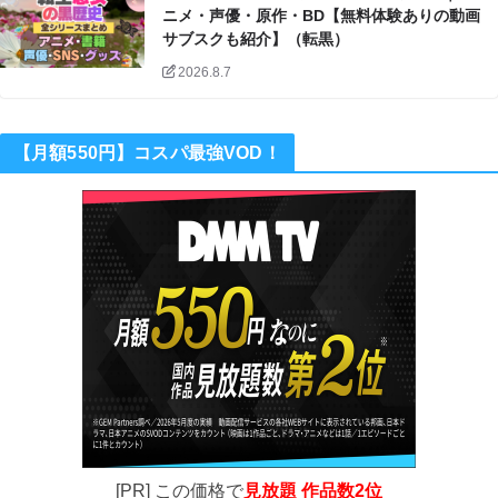
ニメ・声優・原作・BD【無料体験ありの動画
サブスクも紹介】（転黒）
2026.8.7
【月額550円】コスパ最強VOD！
[PR] この価格で
見放題 作品数2位