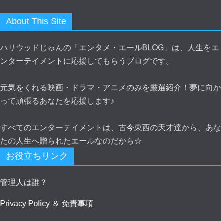
blu-ray特典がスゴイ
こんな可愛い関連グッズも
About This Site
オススメの似てる作品
ハリウッドじゅんの「エンタメ・エールBLOG」は、人生をエ
まとめ:アニメ「メイドラゴンS」は4社で配信中☆オススメはU-NEXTかDMM
ンターテイメントに応援してもらうブログです。
TV
元気をくれる映画・ドラマ・アニメのみを厳選紹介！夢に向か
って頑張るあなたを応援します♪
すべてのエンターテイメントは、古今東西の天才達から、あな
たの人生へ贈られたエールなのだから☆
お役立ちリンク
管理人は誰？
Privacy Policy ＆ 免責事項