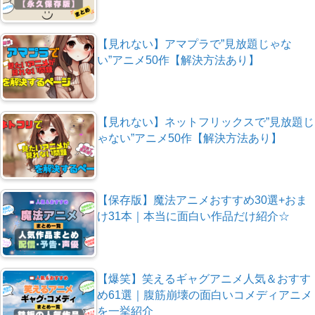
【見れない】アマプラで”見放題じゃな
い”アニメ50作【解決方法あり】
【見れない】ネットフリックスで”見放題じ
ゃない”アニメ50作【解決方法あり】
【保存版】魔法アニメおすすめ30選+おま
け31本｜本当に面白い作品だけ紹介☆
【爆笑】笑えるギャグアニメ人気＆おすす
め61選｜腹筋崩壊の面白いコメディアニメ
を一挙紹介