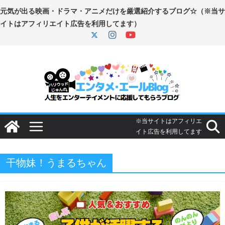
コ
ン
テ
ン
ツ
へ
ス
キ
ッ
プ
干物妹！うまるちゃん