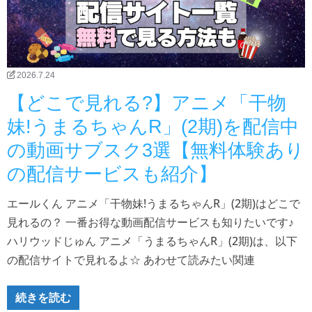
2026.7.24
【どこで見れる?】アニメ「干物
妹!うまるちゃんR」(2期)を配信中
の動画サブスク3選【無料体験あり
の配信サービスも紹介】
エールくん アニメ「干物妹!うまるちゃんR」(2期)はどこで
見れるの？ 一番お得な動画配信サービスも知りたいです♪
ハリウッドじゅん アニメ「うまるちゃんR」(2期)は、以下
の配信サイトで見れるよ☆ あわせて読みたい関連
続きを読む