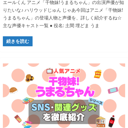
エールくん アニメ「干物妹!うまるちゃん」の出演声優が知
りたいな♪ ハリウッドじゅん じゃあ今回はアニメ「干物妹!
うまるちゃん」の登場人物と声優を、詳しく紹介するね☆
主な声優キャスト一覧 ● 役名: 土間 埋どま うま
続きを読む