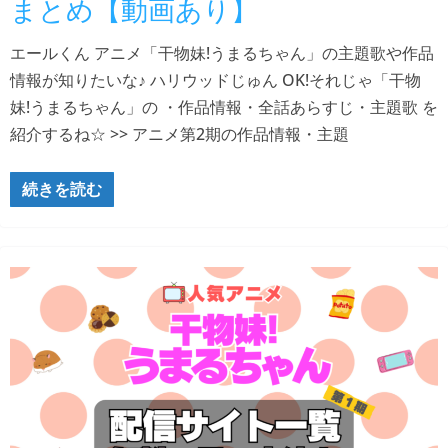
まとめ【動画あり】
エールくん アニメ「干物妹!うまるちゃん」の主題歌や作品
情報が知りたいな♪ ハリウッドじゅん OK!それじゃ「干物
妹!うまるちゃん」の ・作品情報・全話あらすじ・主題歌 を
紹介するね☆ >> アニメ第2期の作品情報・主題
続きを読む