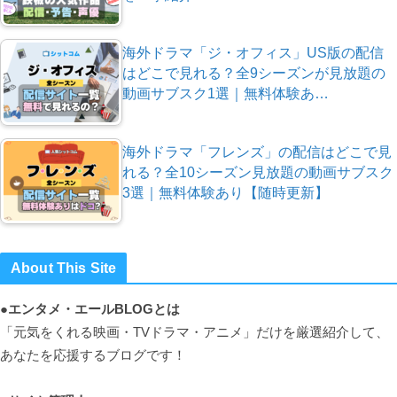
海外ドラマ「ジ・オフィス」US版の配信
はどこで見れる？全9シーズンが見放題の
動画サブスク1選｜無料体験あ…
海外ドラマ「フレンズ」の配信はどこで見
れる？全10シーズン見放題の動画サブスク
3選｜無料体験あり【随時更新】
About This Site
●エンタメ・エールBLOGとは
「元気をくれる映画・TVドラマ・アニメ」だけを厳選紹介して、
あなたを応援するブログです！