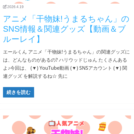
2026.4.19
アニメ「干物妹!うまるちゃん」の
SNS情報＆関連グッズ【動画＆ブ
ルーレイ】
エールくん アニメ「干物妹!うまるちゃん」の関連グッズに
は、どんなものがあるの? ハリウッドじゅん たくさんある
よ♪今回は、 (▼) YouTube動画 (▼) SNSアカウント (▼) 関
連グッズ を解説するね☆ 先に
続きを読む