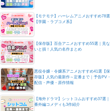
【モテモテ】ハーレムアニメおすすめ78選
【学園・ラブコメ系】
【保存版】百合アニメおすすめ55選｜見な
いと損！人気の名作まとめ
悪役令嬢・令嬢系アニメおすすめ41選【保
存版】人気の最新作～定番まで｜予告PV・
配信・声優・原作情報
【海外ドラマ】シットコムおすすめ37選｜
番外編コメディも3作紹介