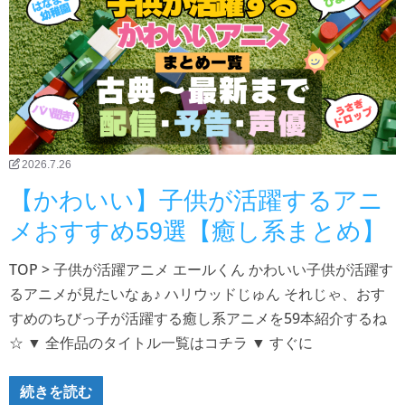
2026.7.26
【かわいい】子供が活躍するアニ
メおすすめ59選【癒し系まとめ】
TOP > 子供が活躍アニメ エールくん かわいい子供が活躍す
るアニメが見たいなぁ♪ ハリウッドじゅん それじゃ、おす
すめのちびっ子が活躍する癒し系アニメを59本紹介するね
☆ ▼ 全作品のタイトル一覧はコチラ ▼ すぐに
続きを読む