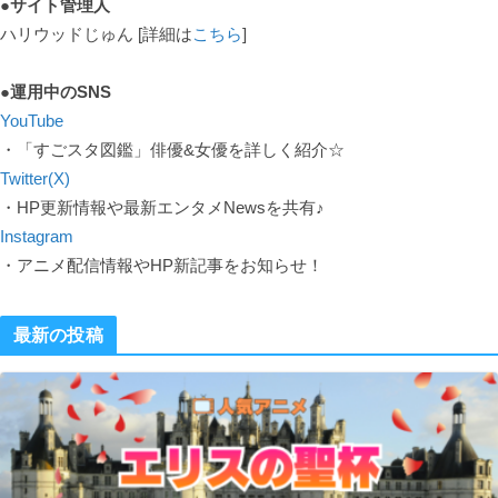
●サイト管理人
ハリウッドじゅん [詳細は
こちら
]
●運用中のSNS
YouTube
・「すごスタ図鑑」俳優&女優を詳しく紹介☆
Twitter(X)
・HP更新情報や最新エンタメNewsを共有♪
Instagram
・アニメ配信情報やHP新記事をお知らせ！
最新の投稿