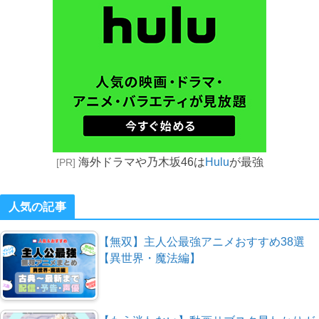
海外ドラマや乃木坂46は
Hulu
が最強
[PR]
人気の記事
【無双】主人公最強アニメおすすめ38選
【異世界・魔法編】