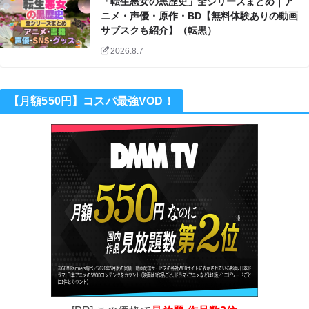
「転生悪女の黒歴史」全シリーズまとめ｜ア
ニメ・声優・原作・BD【無料体験ありの動画
サブスクも紹介】（転黒）
2026.8.7
【月額550円】コスパ最強VOD！