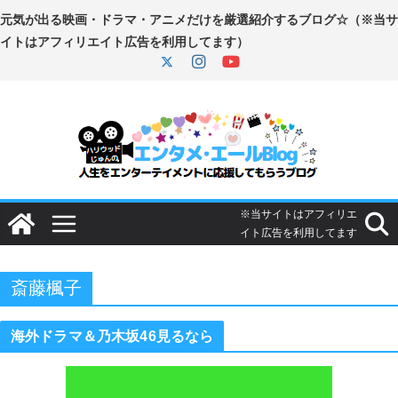
コ
ン
テ
ン
ツ
へ
ス
キ
ッ
プ
斎藤楓子
海外ドラマ＆乃木坂46見るなら