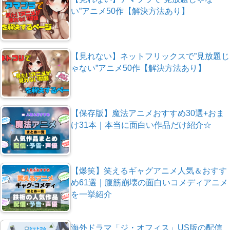
い”アニメ50作【解決方法あり】
【見れない】ネットフリックスで”見放題じ
ゃない”アニメ50作【解決方法あり】
【保存版】魔法アニメおすすめ30選+おま
け31本｜本当に面白い作品だけ紹介☆
【爆笑】笑えるギャグアニメ人気＆おすす
め61選｜腹筋崩壊の面白いコメディアニメ
を一挙紹介
海外ドラマ「ジ・オフィス」US版の配信