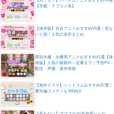
【モテモテ】ハーレムアニメおすすめ78選
【学園・ラブコメ系】
【保存版】百合アニメおすすめ55選｜見な
いと損！人気の名作まとめ
悪役令嬢・令嬢系アニメおすすめ41選【保
存版】人気の最新作～定番まで｜予告PV・
配信・声優・原作情報
【海外ドラマ】シットコムおすすめ37選｜
番外編コメディも3作紹介
【見れない】アマプラで”見放題じゃな