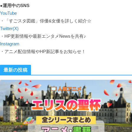
●運用中のSNS
YouTube
・「すごスタ図鑑」俳優&女優を詳しく紹介☆
Twitter(X)
・HP更新情報や最新エンタメNewsを共有♪
Instagram
・アニメ配信情報やHP新記事をお知らせ！
最新の投稿