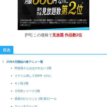
[PR] この価格で
見放題 作品数2位
目次
25年4月開始の春アニメ一覧
阿波連さんははかれない 2期
スライム倒して300年 そのに
キミ戦 2期
小市民シリーズ 2期
薬屋のひとりごと 2期 第2クール
ウィッチウォッチ