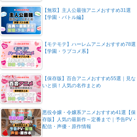
【無双】主人公最強アニメおすすめ31選
【学園・バトル編】
【モテモテ】ハーレムアニメおすすめ78選
【学園・ラブコメ系】
【保存版】百合アニメおすすめ55選｜見な
いと損！人気の名作まとめ
悪役令嬢・令嬢系アニメおすすめ41選【保
存版】人気の最新作～定番まで｜予告PV・
配信・声優・原作情報