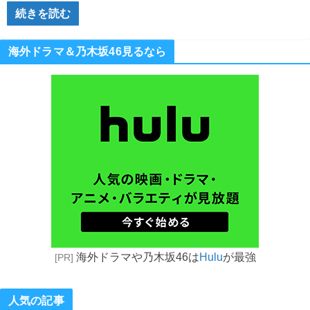
続きを読む
海外ドラマ＆乃木坂46見るなら
海外ドラマや乃木坂46は
Hulu
が最強
[PR]
人気の記事