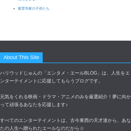
紫雲寺家の子供たち
mono
忍者と殺し屋のふたりぐらし
ユア・フォルマ
Summer Pockets
About This Site
1週間の配信スケジュール表
U-NEXTの配信スケジュール
ハリウッドじゅんの「エンタメ・エールBLOG」は、人生をエ
DMM TVの配信スケジュール
ンターテイメントに応援してもらうブログです。
’25春アニメはどこで見れる？
《作品別》配信サイト一覧表
元気をくれる映画・ドラマ・アニメのみを厳選紹介！夢に向か
失敗しない動画サブスクの選び方
って頑張るあなたを応援します♪
こんなに差がある！作品数
すべてのエンターテイメントは、古今東西の天才達から、あな
見たい作品が見れるか調べてみた
たの人生へ贈られたエールなのだから☆
各社の《強みと弱点》教えます