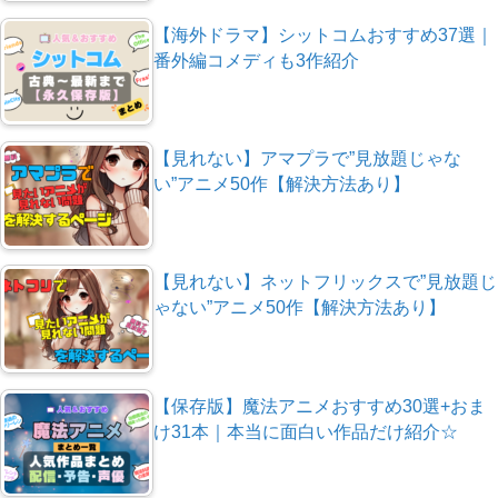
【海外ドラマ】シットコムおすすめ37選｜
番外編コメディも3作紹介
【見れない】アマプラで”見放題じゃな
い”アニメ50作【解決方法あり】
【見れない】ネットフリックスで”見放題じ
ゃない”アニメ50作【解決方法あり】
【保存版】魔法アニメおすすめ30選+おま
け31本｜本当に面白い作品だけ紹介☆