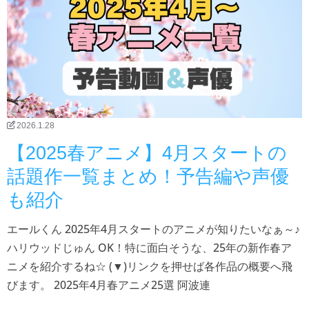
2026.1.28
【2025春アニメ】4月スタートの
話題作一覧まとめ！予告編や声優
も紹介
エールくん 2025年4月スタートのアニメが知りたいなぁ～♪
ハリウッドじゅん OK！特に面白そうな、25年の新作春ア
ニメを紹介するね☆ (▼)リンクを押せば各作品の概要へ飛
びます。 2025年4月春アニメ25選 阿波連