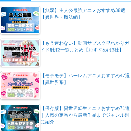
【無双】主人公最強アニメおすすめ38選
【異世界・魔法編】
【もう迷わない】動画サブスク早わかりガ
イド!比較一覧まとめ【おすすめは3社】
【モテモテ】ハーレムアニメおすすめ47選
【異世界系】
【保存版】異世界転生アニメおすすめ71選
｜人気の定番から最新作品までジャンル別
に紹介