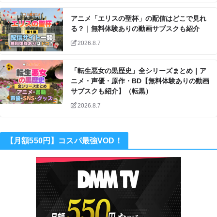
アニメ「エリスの聖杯」の配信はどこで見れ
る？｜無料体験ありの動画サブスクも紹介
2026.8.7
「転生悪女の黒歴史」全シリーズまとめ｜ア
ニメ・声優・原作・BD【無料体験ありの動画
サブスクも紹介】（転黒）
2026.8.7
【月額550円】コスパ最強VOD！