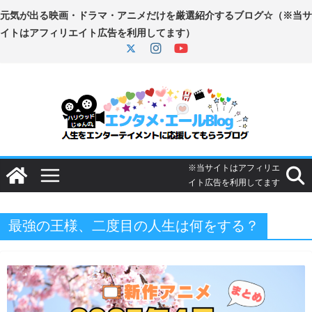
コ
ン
テ
ン
ツ
へ
ス
キ
ッ
プ
最強の王様、二度目の人生は何をする？