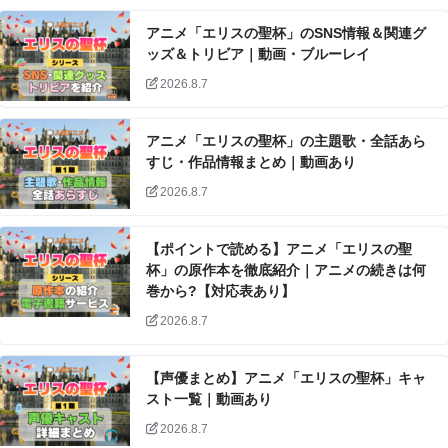
アニメ「エリスの聖杯」のSNS情報＆関連グ
ッズ＆トリビア｜動画・ブルーレイ
2026.8.7
アニメ「エリスの聖杯」の主題歌・全話あら
すじ・作品情報まとめ｜動画あり
2026.8.7
【ポイントで読める】アニメ「エリスの聖
杯」の原作本を徹底紹介｜アニメの続きは何
巻から?【対応表あり】
2026.8.7
【声優まとめ】アニメ「エリスの聖杯」キャ
スト一覧｜動画あり
2026.8.7