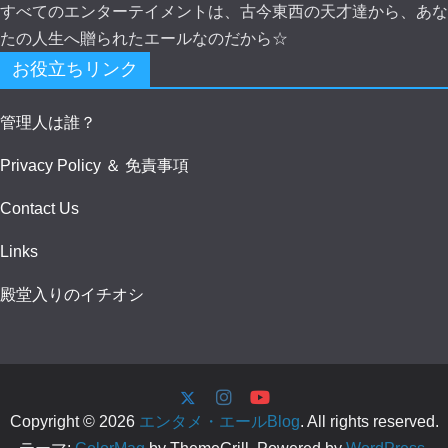
すべてのエンターテイメントは、古今東西の天才達から、あな
たの人生へ贈られたエールなのだから☆
お役立ちリンク
管理人は誰？
Privacy Policy ＆ 免責事項
Contact Us
Links
殿堂入りのイチオシ
Copyright © 2026
エンタメ・エールBlog
. All rights reserved.