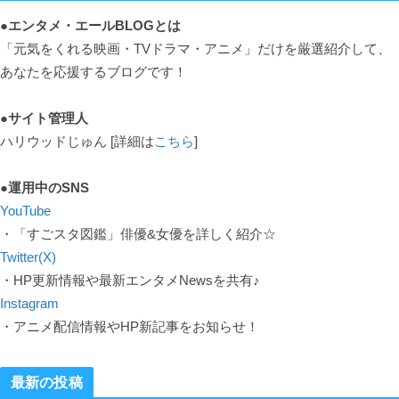
●エンタメ・エールBLOGとは
「元気をくれる映画・TVドラマ・アニメ」だけを厳選紹介して、
あなたを応援するブログです！
●サイト管理人
ハリウッドじゅん [詳細は
こちら
]
●運用中のSNS
YouTube
・「すごスタ図鑑」俳優&女優を詳しく紹介☆
Twitter(X)
・HP更新情報や最新エンタメNewsを共有♪
Instagram
・アニメ配信情報やHP新記事をお知らせ！
最新の投稿