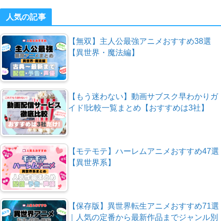
人気の記事
【無双】主人公最強アニメおすすめ38選
【異世界・魔法編】
【もう迷わない】動画サブスク早わかりガ
イド!比較一覧まとめ【おすすめは3社】
【モテモテ】ハーレムアニメおすすめ47選
【異世界系】
【保存版】異世界転生アニメおすすめ71選
｜人気の定番から最新作品までジャンル別