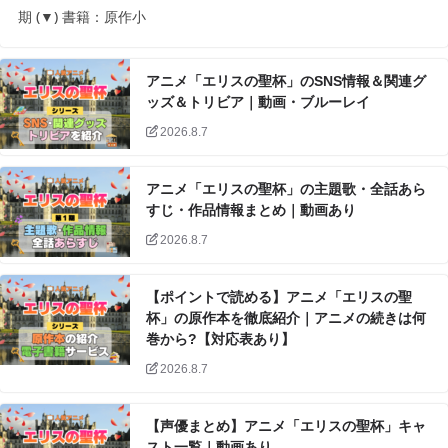
期 (▼) 書籍：原作小
アニメ「エリスの聖杯」のSNS情報＆関連グ
ッズ＆トリビア｜動画・ブルーレイ
2026.8.7
アニメ「エリスの聖杯」の主題歌・全話あら
すじ・作品情報まとめ｜動画あり
2026.8.7
【ポイントで読める】アニメ「エリスの聖
杯」の原作本を徹底紹介｜アニメの続きは何
巻から?【対応表あり】
2026.8.7
【声優まとめ】アニメ「エリスの聖杯」キャ
スト一覧｜動画あり