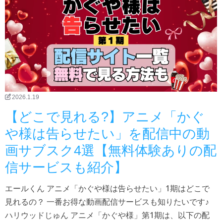
2026.1.19
【どこで見れる?】アニメ「かぐ
や様は告らせたい」を配信中の動
画サブスク4選【無料体験ありの配
信サービスも紹介】
エールくん アニメ「かぐや様は告らせたい」1期はどこで
見れるの？ 一番お得な動画配信サービスも知りたいです♪
ハリウッドじゅん アニメ「かぐや様」第1期は、以下の配