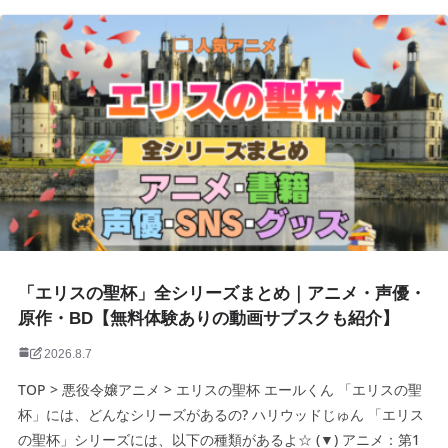
「エリスの聖杯」全シリーズまとめ｜アニメ・声優・
原作・BD【無料体験ありの動画サブスクも紹介】
2026.8.7
TOP > 悪役令嬢アニメ > エリスの聖杯 エールくん 「エリスの聖
杯」には、どんなシリーズがあるの? ハリウッドじゅん 「エリス
の聖杯」シリーズには、以下の種類があるよ☆ (▼) アニメ：第1