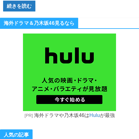
続きを読む
海外ドラマ＆乃木坂46見るなら
海外ドラマや乃木坂46は
Hulu
が最強
[PR]
人気の記事