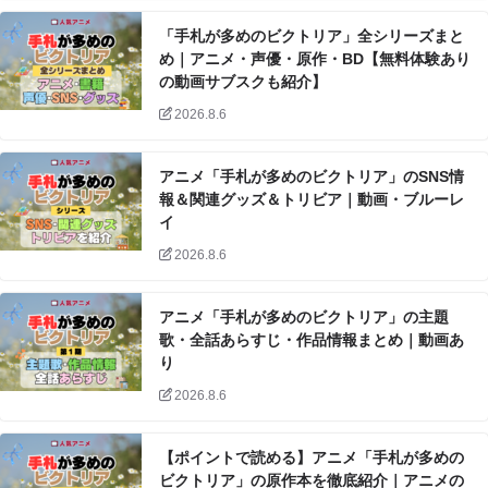
「手札が多めのビクトリア」全シリーズまと
め｜アニメ・声優・原作・BD【無料体験あり
の動画サブスクも紹介】
2026.8.6
アニメ「手札が多めのビクトリア」のSNS情
報＆関連グッズ＆トリビア｜動画・ブルーレ
イ
2026.8.6
アニメ「手札が多めのビクトリア」の主題
歌・全話あらすじ・作品情報まとめ｜動画あ
り
2026.8.6
【ポイントで読める】アニメ「手札が多めの
ビクトリア」の原作本を徹底紹介｜アニメの