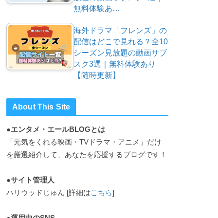
無料体験あ…
海外ドラマ「フレンズ」の
配信はどこで見れる？全10
シーズン見放題の動画サブ
スク3選｜無料体験あり
【随時更新】
About This Site
●エンタメ・エールBLOGとは
「元気をくれる映画・TVドラマ・アニメ」だけ
を厳選紹介して、あなたを応援するブログです！
●サイト管理人
ハリウッドじゅん [詳細は
こちら
]
●運用中のSNS