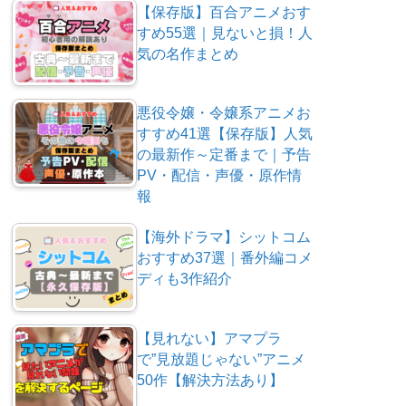
【保存版】百合アニメおす
すめ55選｜見ないと損！人
気の名作まとめ
悪役令嬢・令嬢系アニメお
すすめ41選【保存版】人気
の最新作～定番まで｜予告
PV・配信・声優・原作情
報
【海外ドラマ】シットコム
おすすめ37選｜番外編コメ
ディも3作紹介
【見れない】アマプラ
で”見放題じゃない”アニメ
50作【解決方法あり】