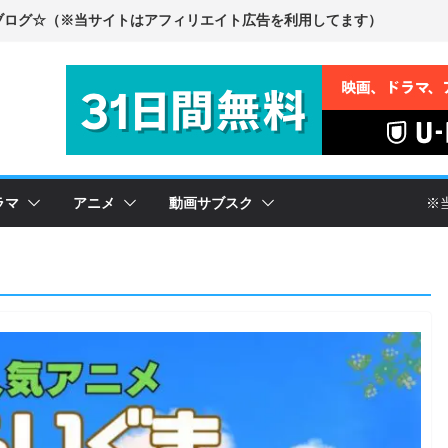
ラマ
アニメ
動画サブスク