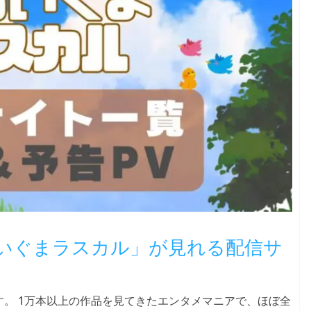
らいぐまラスカル」が見れる配信サ
す。 1万本以上の作品を見てきたエンタメマニアで、ほぼ全