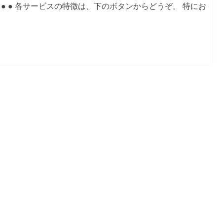
● ● 各サービスの特徴は、下のボタンからどうぞ。 特にお