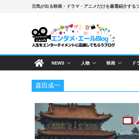
コ
ン
テ
ン
ツ
へ
ス
NEWS
人物
映画
ド
キ
ッ
プ
森田成一