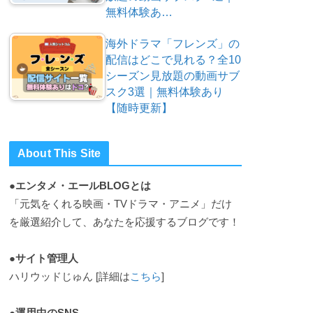
無料体験あ…
海外ドラマ「フレンズ」の
配信はどこで見れる？全10
シーズン見放題の動画サブ
スク3選｜無料体験あり
【随時更新】
About This Site
●エンタメ・エールBLOGとは
「元気をくれる映画・TVドラマ・アニメ」だけ
を厳選紹介して、あなたを応援するブログです！
●サイト管理人
ハリウッドじゅん [詳細は
こちら
]
●運用中のSNS