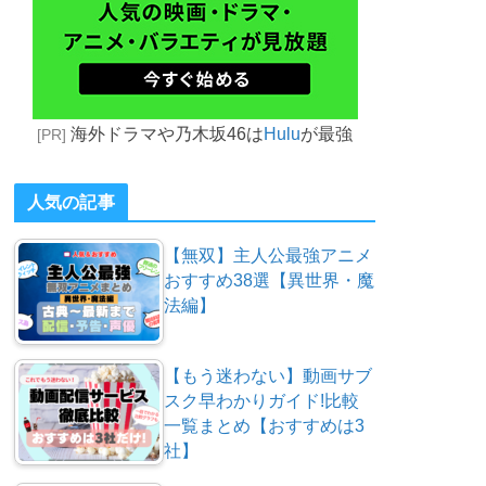
海外ドラマや乃木坂46は
Hulu
が最強
[PR]
人気の記事
【無双】主人公最強アニメ
おすすめ38選【異世界・魔
法編】
【もう迷わない】動画サブ
スク早わかりガイド!比較
一覧まとめ【おすすめは3
社】