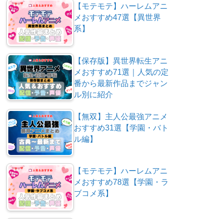
【モテモテ】ハーレムアニ
メおすすめ47選【異世界
系】
【保存版】異世界転生アニ
メおすすめ71選｜人気の定
番から最新作品までジャン
ル別に紹介
【無双】主人公最強アニメ
おすすめ31選【学園・バト
ル編】
【モテモテ】ハーレムアニ
メおすすめ78選【学園・ラ
ブコメ系】