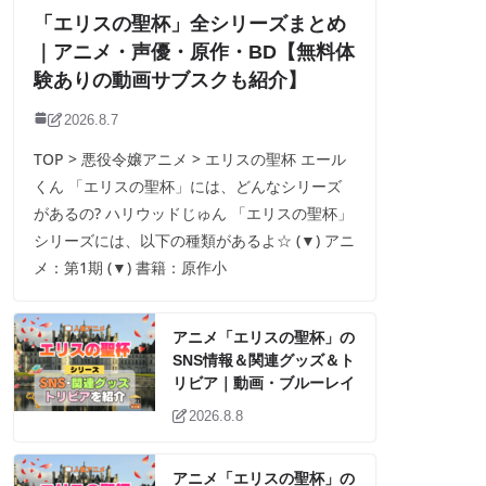
「エリスの聖杯」全シリーズまとめ
｜アニメ・声優・原作・BD【無料体
験ありの動画サブスクも紹介】
2026.8.7
TOP > 悪役令嬢アニメ > エリスの聖杯 エール
くん 「エリスの聖杯」には、どんなシリーズ
があるの? ハリウッドじゅん 「エリスの聖杯」
シリーズには、以下の種類があるよ☆ (▼) アニ
メ：第1期 (▼) 書籍：原作小
アニメ「エリスの聖杯」の
SNS情報＆関連グッズ＆ト
リビア｜動画・ブルーレイ
2026.8.8
アニメ「エリスの聖杯」の