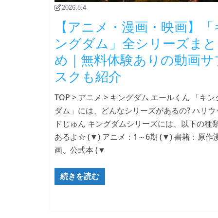
2026.8.4
【アニメ・漫画・映画】「
ングダム」全シリーズまと
め｜無料体験ありの動画サ
スクも紹介
TOP > アニメ > キングダム エールくん 「キン
ダム」には、どんなシリーズがあるの? ハリウ
ドじゅん キングダムシリーズには、以下の種
あるよ☆ (▼) アニメ：1～6期 (▼) 書籍：原作
画、公式本 (▼
続きを読む