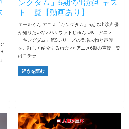
中
ングダム」5期の出演キャス
体
ト一覧【動画あり】
エールくん アニメ「キングダム」5期の出演声優
が知りたいな♪ ハリウッドじゅん OK！アニメ
「キングダム」第5シリーズの登場人物と声優
で
を、詳しく紹介するね☆ >> アニメ6期の声優一覧
りた
はコチラ
ム」
続きを読む