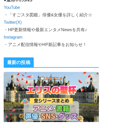
YouTube
・「すごスタ図鑑」俳優&女優を詳しく紹介☆
Twitter(X)
・HP更新情報や最新エンタメNewsを共有♪
Instagram
・アニメ配信情報やHP新記事をお知らせ！
最新の投稿