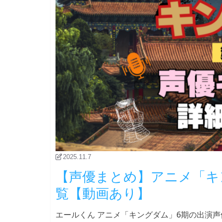
2025.11.7
【声優まとめ】アニメ「キ
覧【動画あり】
エールくん アニメ「キングダム」6期の出演声