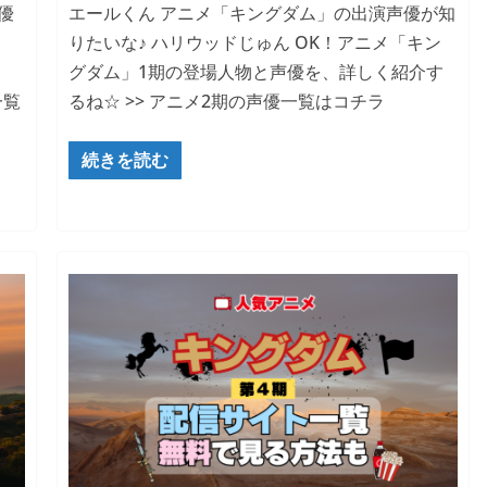
優
エールくん アニメ「キングダム」の出演声優が知
りたいな♪ ハリウッドじゅん OK！アニメ「キン
グダム」1期の登場人物と声優を、詳しく紹介す
一覧
るね☆ >> アニメ2期の声優一覧はコチラ
続きを読む