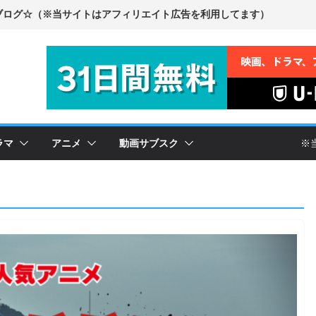
ラマ
アニメ
動画サブスク