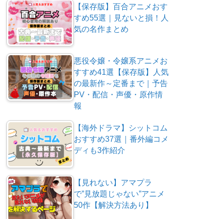
【保存版】百合アニメおす
すめ55選｜見ないと損！人
気の名作まとめ
悪役令嬢・令嬢系アニメお
すすめ41選【保存版】人気
の最新作～定番まで｜予告
PV・配信・声優・原作情
報
【海外ドラマ】シットコム
おすすめ37選｜番外編コメ
ディも3作紹介
【見れない】アマプラ
で”見放題じゃない”アニメ
50作【解決方法あり】