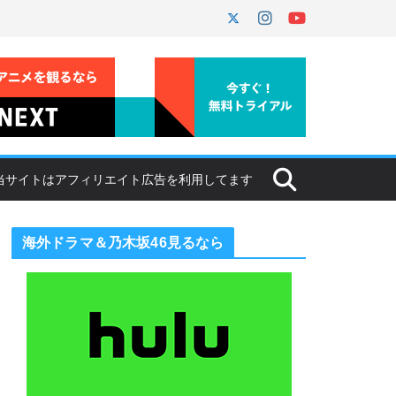
海外ドラマ＆乃木坂46見るなら