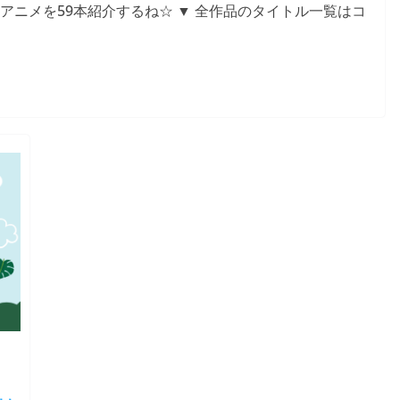
ニメを59本紹介するね☆ ▼ 全作品のタイトル一覧はコ