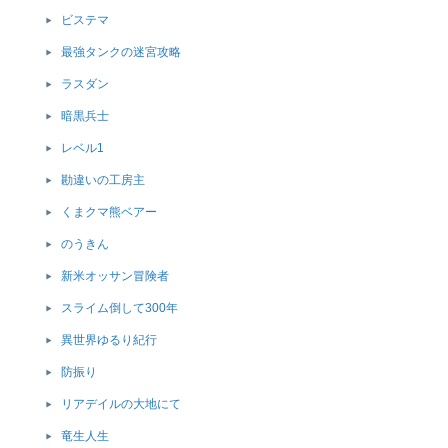
ビステマ
最強タンクの迷宮攻略
ラスダン
暗黒兵士
レベル1
勘違いの工房主
くまクマ熊ベアー
のうきん
新米オッサン冒険者
スライム倒して300年
異世界ゆるり紀行
防振り
リアデイルの大地にて
竜生人生