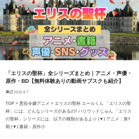
「エリスの聖杯」全シリーズまとめ｜アニメ・声優・
原作・BD【無料体験ありの動画サブスクも紹介】
2026.8.7
TOP > 悪役令嬢アニメ > エリスの聖杯 エールくん 「エリスの聖
杯」には、どんなシリーズがあるの? ハリウッドじゅん 「エリス
の聖杯」シリーズには、以下の種類があるよ☆ (▼) アニメ：第1
期 (▼) 書籍：原作小