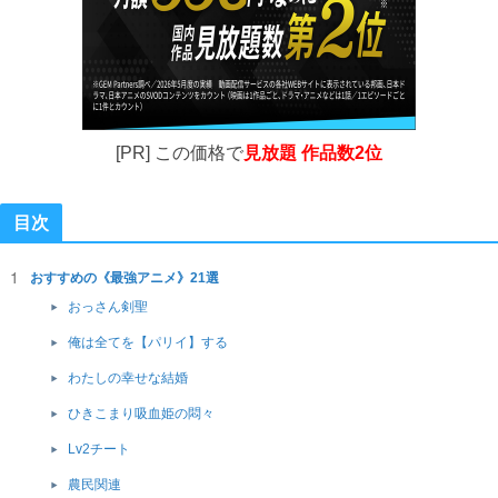
[PR] この価格で
見放題 作品数2位
目次
おすすめの《最強アニメ》21選
おっさん剣聖
俺は全てを【パリイ】する
わたしの幸せな結婚
ひきこまり吸血姫の悶々
Lv2チート
農民関連