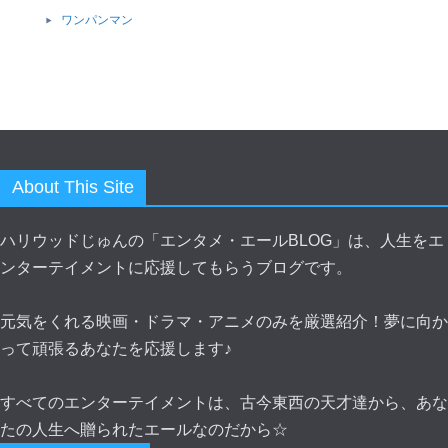
ワンパンマン
その他オマケの14作
最強無双アニメはどこで見れる？
配信状況一覧
オススメは、この3社！
About This Site
無料体験ありの配信サイト
無料トライアルを利用しよう
ハリウッドじゅんの「エンタメ・エールBLOG」は、人生をエ
無料体験あり＆最強アニメ配信中のサイト
ンターテイメントに応援してもらうブログです。
失敗しない動画サブスクの選び方
こんなに差がある！作品数
元気をくれる映画・ドラマ・アニメのみを厳選紹介！夢に向か
見たい作品が見れるか調べてみた
って頑張るあなたを応援します♪
各社の《強みと弱点》教えます
すべてのエンターテイメントは、古今東西の天才達から、あな
オススメはこの3社！
たの人生へ贈られたエールなのだから☆
原作本の発行部数ランキング