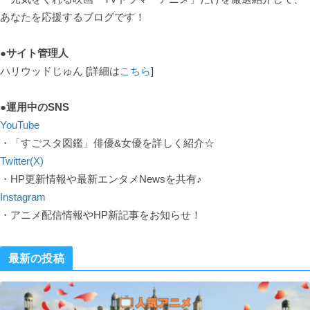
あなたを応援するブログです！
●サイト管理人
ハリウッドじゅん [詳細は
こちら
]
●運用中のSNS
YouTube
・「すごスタ図鑑」俳優&女優を詳しく紹介☆
Twitter(X)
・HP更新情報や最新エンタメNewsを共有♪
Instagram
・アニメ配信情報やHP新記事をお知らせ！
最新の投稿