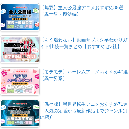
【無双】主人公最強アニメおすすめ38選
【異世界・魔法編】
【もう迷わない】動画サブスク早わかりガ
イド!比較一覧まとめ【おすすめは3社】
【モテモテ】ハーレムアニメおすすめ47選
【異世界系】
【保存版】異世界転生アニメおすすめ71選
｜人気の定番から最新作品までジャンル別
に紹介