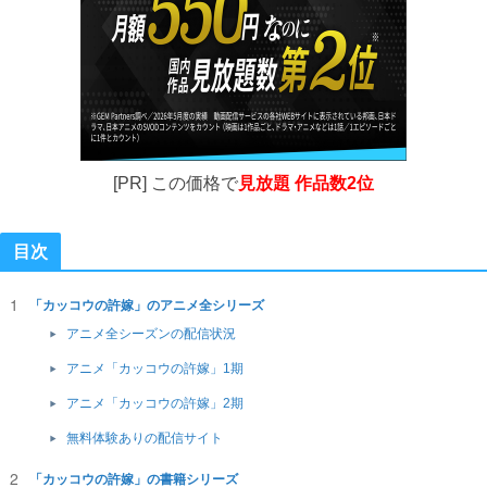
[PR] この価格で
見放題 作品数2位
目次
「カッコウの許嫁」のアニメ全シリーズ
アニメ全シーズンの配信状況
アニメ「カッコウの許嫁」1期
アニメ「カッコウの許嫁」2期
無料体験ありの配信サイト
「カッコウの許嫁」の書籍シリーズ