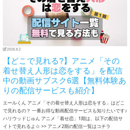
2026.8.2
【どこで見れる?】アニメ「その
着せ替え人形は恋をする」を配信
中の動画サブスク6選【無料体験あ
りの配信サービスも紹介】
エールくん アニメ「その着せ替え人形は恋をする」はどこ
で見れるの？ 一番お得な動画配信サービスも知りたいです♪
ハリウッドじゅん アニメ「着せ恋」1期は、以下の配信サ
イトで見れるよ☆ >> アニメ2期の配信一覧はコチラ