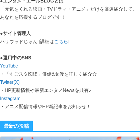
●エンタメ・エールBLOGとは
「元気をくれる映画・TVドラマ・アニメ」だけを厳選紹介して、
あなたを応援するブログです！
●サイト管理人
ハリウッドじゅん [詳細は
こちら
]
●運用中のSNS
YouTube
・「すごスタ図鑑」俳優&女優を詳しく紹介☆
Twitter(X)
・HP更新情報や最新エンタメNewsを共有♪
Instagram
・アニメ配信情報やHP新記事をお知らせ！
最新の投稿