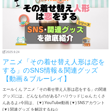
2025.9.24
アニメ「その着せ替え人形は恋を
する」のSNS情報＆関連グッズ
【動画＆ブルーレイ】
エールくん アニメ「その着せ替え人形は恋をする」の関連
グッズには、どんなものがある? ハリウッドじゅん たくさ
んあるよ♪今回は、 (▼) YouTube動画 (▼) SNSアカウント
(▼) 関連グッズ を解説するね☆