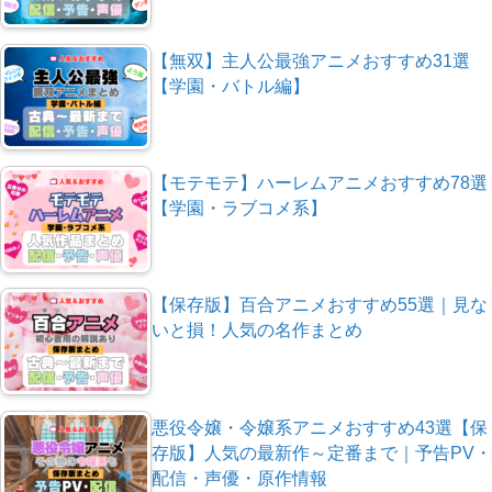
【無双】主人公最強アニメおすすめ31選
【学園・バトル編】
【モテモテ】ハーレムアニメおすすめ78選
【学園・ラブコメ系】
【保存版】百合アニメおすすめ55選｜見な
いと損！人気の名作まとめ
悪役令嬢・令嬢系アニメおすすめ43選【保
存版】人気の最新作～定番まで｜予告PV・
配信・声優・原作情報