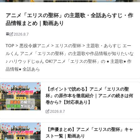
アニメ「エリスの聖杯」の主題歌・全話あらすじ・作
品情報まとめ｜動画あり
2026.8.7
TOP > 悪役令嬢アニメ > エリスの聖杯 > 主題歌・あらすじ エー
ルくん アニメ「エリスの聖杯」の主題歌や作品情報が知りたいな
♪ ハリウッドじゅん OK!アニメ「エリスの聖杯」の ● 主題歌● 作
品情報● 全話あら
【ポイントで読める】アニメ「エリスの聖
杯」の原作本を徹底紹介｜アニメの続きは何
巻から?【対応表あり】
2026.8.7
【声優まとめ】アニメ「エリスの聖杯」キャ
スト一覧｜動画あり