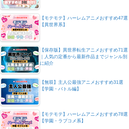
【モテモテ】ハーレムアニメおすすめ47選
【異世界系】
【保存版】異世界転生アニメおすすめ71選
｜人気の定番から最新作品までジャンル別
に紹介
【無双】主人公最強アニメおすすめ31選
【学園・バトル編】
【モテモテ】ハーレムアニメおすすめ78選
【学園・ラブコメ系】