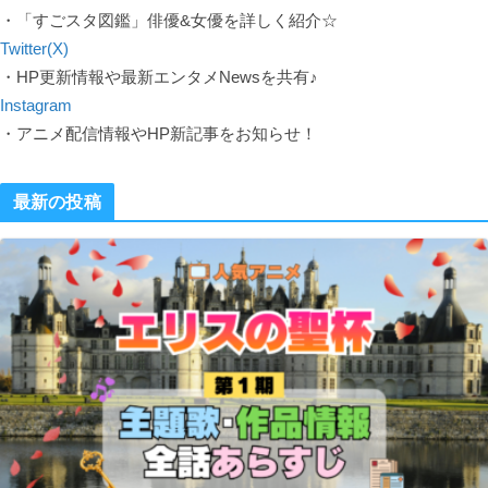
・「すごスタ図鑑」俳優&女優を詳しく紹介☆
Twitter(X)
・HP更新情報や最新エンタメNewsを共有♪
Instagram
・アニメ配信情報やHP新記事をお知らせ！
最新の投稿