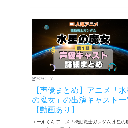
2026.2.27
【声優まとめ】アニメ「水
の魔女」の出演キャスト一
【動画あり】
エールくん アニメ「機動戦士ガンダム 水星の