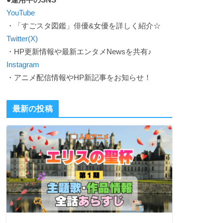
YouTube
・「すごスタ図鑑」俳優&女優を詳しく紹介☆
Twitter(X)
・HP更新情報や最新エンタメNewsを共有♪
Instagram
・アニメ配信情報やHP新記事をお知らせ！
最新の投稿