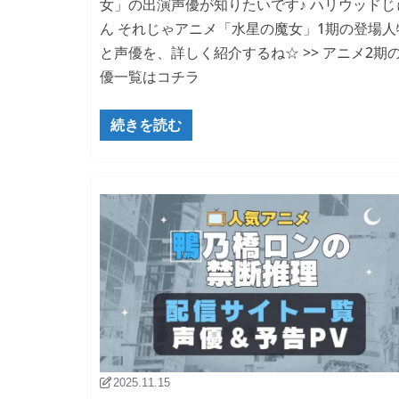
女」の出演声優が知りたいです♪ ハリウッドじ
ん それじゃアニメ「水星の魔女」1期の登場人
と声優を、詳しく紹介するね☆ >> アニメ2期
優一覧はコチラ
続きを読む
2025.11.15