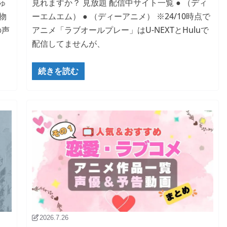
ゅ
見れますか？ 見放題 配信中サイト一覧 ● （ディ
物
ーエムエム） ● （ディーアニメ） ※24/10時点で
の声
アニメ「ラブオールプレー」はU-NEXTとHuluで
配信してませんが、
続きを読む
2026.7.26