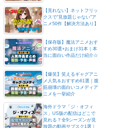
【見れない】ネットフリッ
クスで”見放題じゃない”ア
ニメ50作【解決方法あり】
【保存版】魔法アニメおす
すめ30選+おまけ31本｜本
当に面白い作品だけ紹介☆
【爆笑】笑えるギャグアニ
メ人気＆おすすめ61選｜腹
筋崩壊の面白いコメディア
ニメを一挙紹介
海外ドラマ「ジ・オフィ
ス」US版の配信はどこで
見れる？全9シーズンが見
放題の動画サブスク1選｜