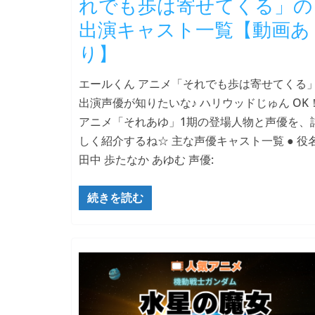
れでも歩は寄せてくる」の
出演キャスト一覧【動画あ
り】
エールくん アニメ「それでも歩は寄せてくる
出演声優が知りたいな♪ ハリウッドじゅん OK
アニメ「それあゆ」1期の登場人物と声優を、
しく紹介するね☆ 主な声優キャスト一覧 ● 役名
田中 歩たなか あゆむ 声優:
続きを読む