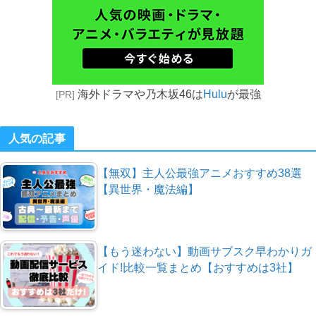
海外ドラマや乃木坂46は
Hulu
が最強
[PR]
人気の記事
【無双】主人公最強アニメおすすめ38選
【異世界・魔法編】
【もう迷わない】動画サブスク早わかりガ
イド!比較一覧まとめ【おすすめは3社】