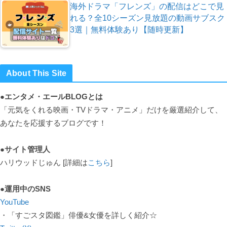
海外ドラマ「フレンズ」の配信はどこで見
れる？全10シーズン見放題の動画サブスク
3選｜無料体験あり【随時更新】
About This Site
●エンタメ・エールBLOGとは
「元気をくれる映画・TVドラマ・アニメ」だけを厳選紹介して、
あなたを応援するブログです！
●サイト管理人
ハリウッドじゅん [詳細は
こちら
]
●運用中のSNS
YouTube
・「すごスタ図鑑」俳優&女優を詳しく紹介☆