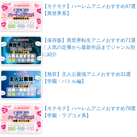
【モテモテ】ハーレムアニメおすすめ47選
【異世界系】
【保存版】異世界転生アニメおすすめ71選
｜人気の定番から最新作品までジャンル別
に紹介
【無双】主人公最強アニメおすすめ31選
【学園・バトル編】
【モテモテ】ハーレムアニメおすすめ78選
【学園・ラブコメ系】