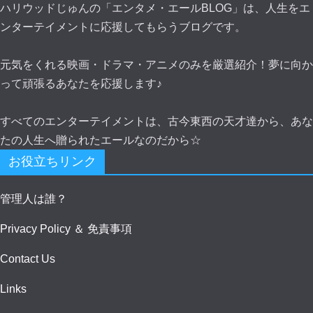
ハリウッドじゅんの「エンタメ・エールBLOG」は、人生をエ
ンターテイメントに応援してもらうブログです。
元気をくれる映画・ドラマ・アニメのみを厳選紹介！夢に向か
って頑張るあなたを応援します♪
すべてのエンターテイメントは、古今東西の天才達から、あな
たの人生へ贈られたエールなのだから☆
お役立ちリンク
管理人は誰？
Privacy Policy ＆ 免責事項
Contact Us
Links