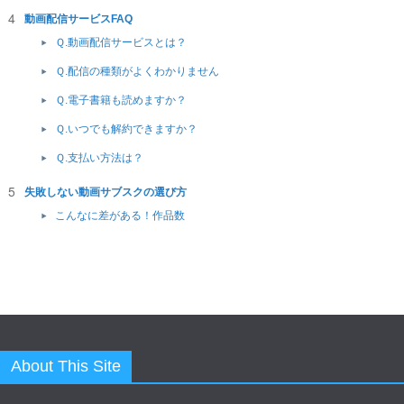
動画配信サービスFAQ
Ｑ.動画配信サービスとは？
Ｑ.配信の種類がよくわかりません
Ｑ.電子書籍も読めますか？
Ｑ.いつでも解約できますか？
Ｑ.支払い方法は？
失敗しない動画サブスクの選び方
こんなに差がある！作品数
見たい作品が見れるか調べてみた
各社の《強みと弱点》教えます
オススメはこの3社！
まとめ:「アサルトリリィ」は3社で配信中☆無料体験でお得に見よう♪
About This Site