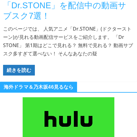
「Dr.STONE」を配信中の動画サ
ブスク7選！
このページでは、 人気アニメ「Dr.STONE」(ドクタースト
ーン)が見れる動画配信サービスをご紹介します。 「Dr
STONE」 第1期はどこで見れる？ 無料で見れる？ 動画サブ
スク多すぎて選べない！ そんなあなたの疑
続きを読む
海外ドラマ＆乃木坂46見るなら