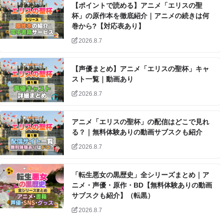
【ポイントで読める】アニメ「エリスの聖
杯」の原作本を徹底紹介｜アニメの続きは何
巻から?【対応表あり】
2026.8.7
【声優まとめ】アニメ「エリスの聖杯」キャ
スト一覧｜動画あり
2026.8.7
アニメ「エリスの聖杯」の配信はどこで見れ
る？｜無料体験ありの動画サブスクも紹介
2026.8.7
「転生悪女の黒歴史」全シリーズまとめ｜ア
ニメ・声優・原作・BD【無料体験ありの動画
サブスクも紹介】（転黒）
2026.8.7