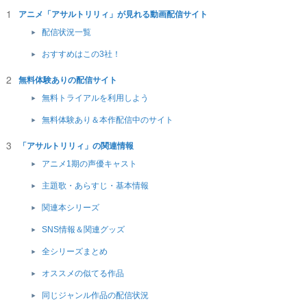
アニメ「アサルトリリィ」が見れる動画配信サイト
配信状況一覧
おすすめはこの3社！
無料体験ありの配信サイト
無料トライアルを利用しよう
無料体験あり＆本作配信中のサイト
「アサルトリリィ」の関連情報
アニメ1期の声優キャスト
主題歌・あらすじ・基本情報
関連本シリーズ
SNS情報＆関連グッズ
全シリーズまとめ
オススメの似てる作品
同じジャンル作品の配信状況