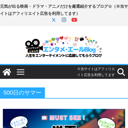
コ
ン
テ
ン
ツ
へ
ス
キ
ッ
プ
500日のサマー