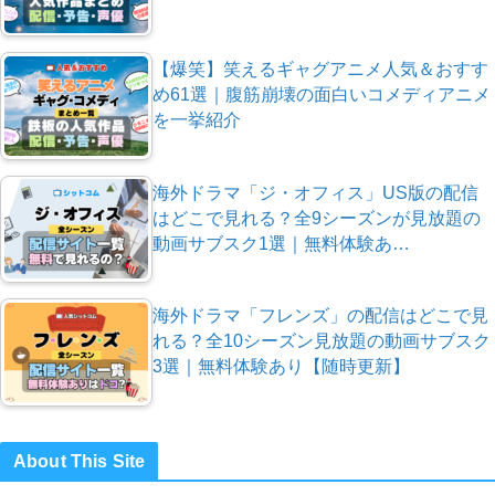
【爆笑】笑えるギャグアニメ人気＆おすす
め61選｜腹筋崩壊の面白いコメディアニメ
を一挙紹介
海外ドラマ「ジ・オフィス」US版の配信
はどこで見れる？全9シーズンが見放題の
動画サブスク1選｜無料体験あ…
海外ドラマ「フレンズ」の配信はどこで見
れる？全10シーズン見放題の動画サブスク
3選｜無料体験あり【随時更新】
About This Site