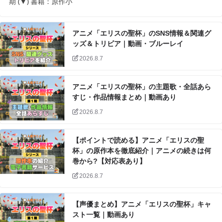
期 (▼) 書籍：原作小
アニメ「エリスの聖杯」のSNS情報＆関連グ
ッズ＆トリビア｜動画・ブルーレイ
2026.8.7
アニメ「エリスの聖杯」の主題歌・全話あら
すじ・作品情報まとめ｜動画あり
2026.8.7
【ポイントで読める】アニメ「エリスの聖
杯」の原作本を徹底紹介｜アニメの続きは何
巻から?【対応表あり】
2026.8.7
【声優まとめ】アニメ「エリスの聖杯」キャ
スト一覧｜動画あり