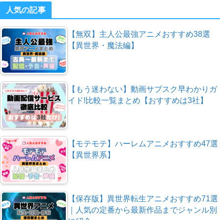
人気の記事
【無双】主人公最強アニメおすすめ38選
【異世界・魔法編】
【もう迷わない】動画サブスク早わかりガ
イド!比較一覧まとめ【おすすめは3社】
【モテモテ】ハーレムアニメおすすめ47選
【異世界系】
【保存版】異世界転生アニメおすすめ71選
｜人気の定番から最新作品までジャンル別