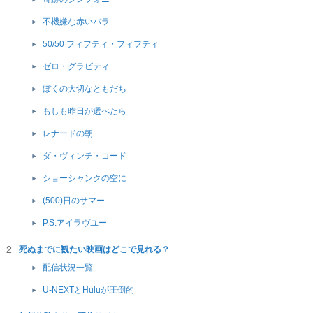
不機嫌な赤いバラ
50/50 フィフティ・フィフティ
ゼロ・グラビティ
ぼくの大切なともだち
もしも昨日が選べたら
レナードの朝
ダ・ヴィンチ・コード
ショーシャンクの空に
(500)日のサマー
P.S.アイラヴユー
死ぬまでに観たい映画はどこで見れる？
配信状況一覧
U-NEXTとHuluが圧倒的