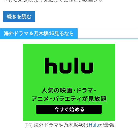
続きを読む
海外ドラマ＆乃木坂46見るなら
海外ドラマや乃木坂46は
Hulu
が最強
[PR]