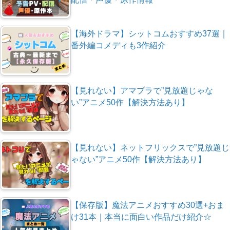
【海外ドラマ】シットコムおすすめ37選｜
番外編コメディも3作紹介
【見れない】アマプラで”見放題じゃな
い”アニメ50作【解決方法あり】
【見れない】ネットフリックスで”見放題じ
ゃない”アニメ50作【解決方法あり】
【保存版】魔法アニメおすすめ30選+おま
け31本｜本当に面白い作品だけ紹介☆