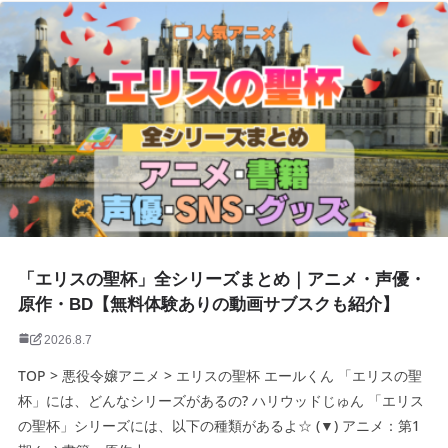
「エリスの聖杯」全シリーズまとめ｜アニメ・声優・
原作・BD【無料体験ありの動画サブスクも紹介】
2026.8.7
TOP > 悪役令嬢アニメ > エリスの聖杯 エールくん 「エリスの聖
杯」には、どんなシリーズがあるの? ハリウッドじゅん 「エリス
の聖杯」シリーズには、以下の種類があるよ☆ (▼) アニメ：第1