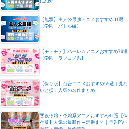
に紹介
【無双】主人公最強アニメおすすめ31選
【学園・バトル編】
【モテモテ】ハーレムアニメおすすめ78選
【学園・ラブコメ系】
【保存版】百合アニメおすすめ55選｜見な
いと損！人気の名作まとめ
悪役令嬢・令嬢系アニメおすすめ41選【保
存版】人気の最新作～定番まで｜予告PV・
配信・声優・原作情報