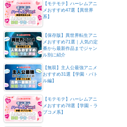
【モテモテ】ハーレムアニ
メおすすめ47選【異世界
系】
【保存版】異世界転生アニ
メおすすめ71選｜人気の定
番から最新作品までジャン
ル別に紹介
【無双】主人公最強アニメ
おすすめ31選【学園・バト
ル編】
【モテモテ】ハーレムアニ
メおすすめ78選【学園・ラ
ブコメ系】