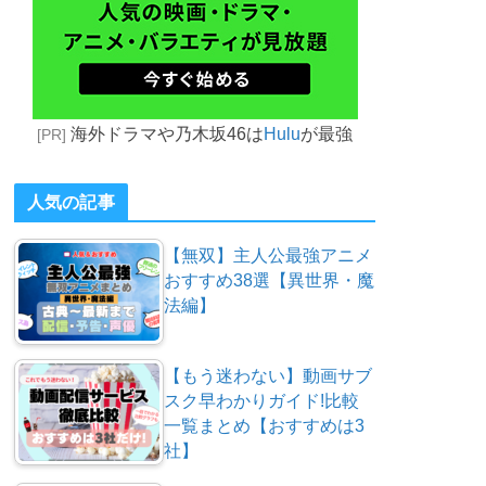
海外ドラマや乃木坂46は
Hulu
が最強
[PR]
人気の記事
【無双】主人公最強アニメ
おすすめ38選【異世界・魔
法編】
【もう迷わない】動画サブ
スク早わかりガイド!比較
一覧まとめ【おすすめは3
社】