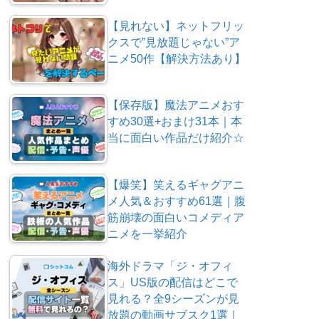
【見れない】ネットフリッ
クスで”見放題じゃない”ア
ニメ50作【解決方法あり】
【保存版】魔法アニメおす
すめ30選+おまけ31本｜本
当に面白い作品だけ紹介☆
【爆笑】笑えるギャグアニ
メ人気＆おすすめ61選｜腹
筋崩壊の面白いコメディア
ニメを一挙紹介
海外ドラマ「ジ・オフィ
ス」US版の配信はどこで
見れる？全9シーズンが見
放題の動画サブスク1選｜