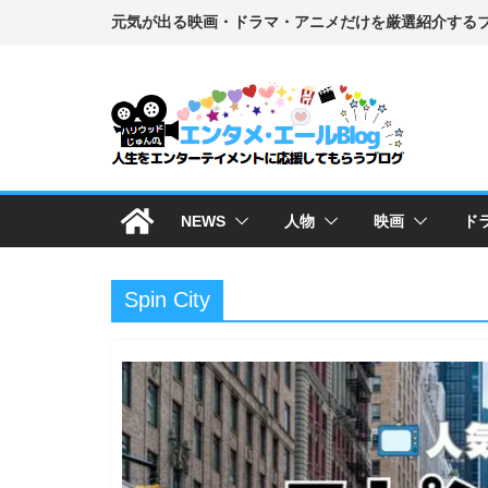
コ
ン
テ
ン
ツ
へ
ス
NEWS
人物
映画
ド
キ
ッ
プ
Spin City