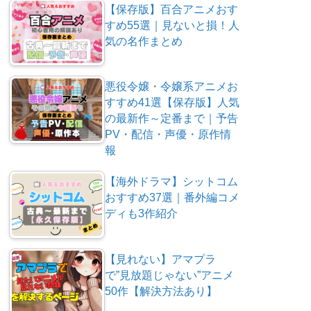
【保存版】百合アニメおす
すめ55選｜見ないと損！人
気の名作まとめ
悪役令嬢・令嬢系アニメお
すすめ41選【保存版】人気
の最新作～定番まで｜予告
PV・配信・声優・原作情
報
【海外ドラマ】シットコム
おすすめ37選｜番外編コメ
ディも3作紹介
【見れない】アマプラ
で”見放題じゃない”アニメ
50作【解決方法あり】