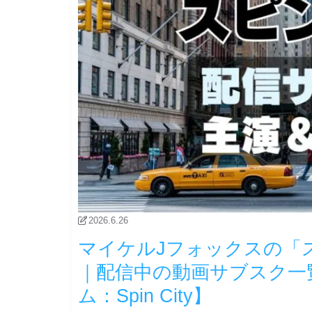
2026.6.26
マイケルJフォックスの「
｜配信中の動画サブスク一
ム：Spin City】