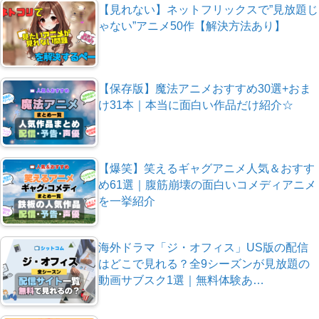
【見れない】ネットフリックスで”見放題じ
ゃない”アニメ50作【解決方法あり】
【保存版】魔法アニメおすすめ30選+おま
け31本｜本当に面白い作品だけ紹介☆
【爆笑】笑えるギャグアニメ人気＆おすす
め61選｜腹筋崩壊の面白いコメディアニメ
を一挙紹介
海外ドラマ「ジ・オフィス」US版の配信
はどこで見れる？全9シーズンが見放題の
動画サブスク1選｜無料体験あ…