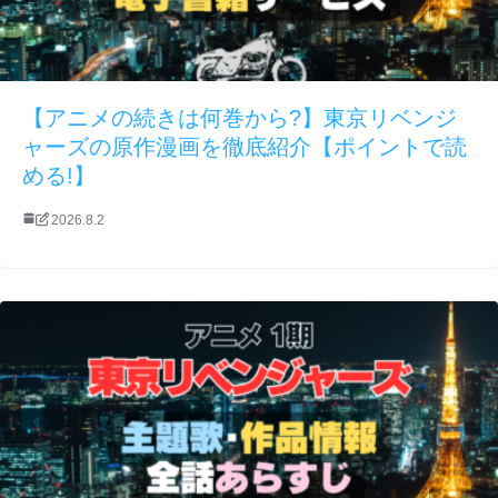
【アニメの続きは何巻から?】東京リベンジ
ャーズの原作漫画を徹底紹介【ポイントで読
める!】
2026.8.2