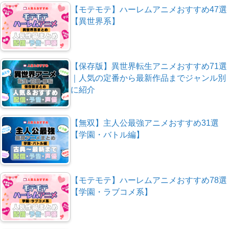
【モテモテ】ハーレムアニメおすすめ47選
【異世界系】
【保存版】異世界転生アニメおすすめ71選
｜人気の定番から最新作品までジャンル別
に紹介
【無双】主人公最強アニメおすすめ31選
【学園・バトル編】
【モテモテ】ハーレムアニメおすすめ78選
【学園・ラブコメ系】