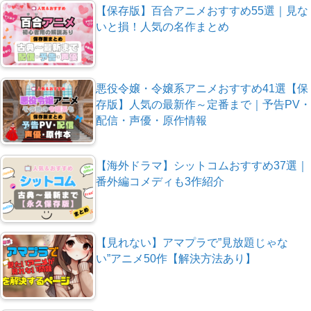
【保存版】百合アニメおすすめ55選｜見な
いと損！人気の名作まとめ
悪役令嬢・令嬢系アニメおすすめ41選【保
存版】人気の最新作～定番まで｜予告PV・
配信・声優・原作情報
【海外ドラマ】シットコムおすすめ37選｜
番外編コメディも3作紹介
【見れない】アマプラで”見放題じゃな
い”アニメ50作【解決方法あり】