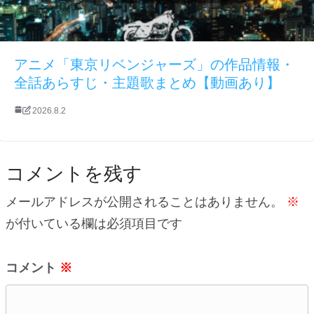
アニメ「東京リベンジャーズ」の作品情報・
全話あらすじ・主題歌まとめ【動画あり】
2026.8.2
コメントを残す
メールアドレスが公開されることはありません。
※
が付いている欄は必須項目です
コメント
※