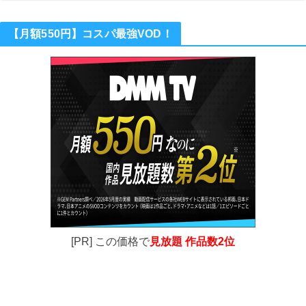
【月額550円】コスパ最強VOD！
[PR] この価格で
見放題 作品数2位