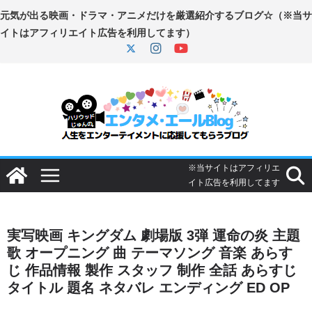
コ
ン
テ
ン
ツ
へ
ス
キ
ッ
プ
実写映画 キングダム 劇場版 3弾 運命の炎 主題
歌 オープニング 曲 テーマソング 音楽 あらす
じ 作品情報 製作 スタッフ 制作 全話 あらすじ
タイトル 題名 ネタバレ エンディング ED OP