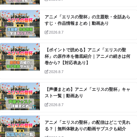
アニメ「エリスの聖杯」の主題歌・全話あら
すじ・作品情報まとめ｜動画あり
2026.8.7
【ポイントで読める】アニメ「エリスの聖
杯」の原作本を徹底紹介｜アニメの続きは何
巻から?【対応表あり】
2026.8.7
【声優まとめ】アニメ「エリスの聖杯」キャ
スト一覧｜動画あり
2026.8.7
アニメ「エリスの聖杯」の配信はどこで見れ
る？｜無料体験ありの動画サブスクも紹介