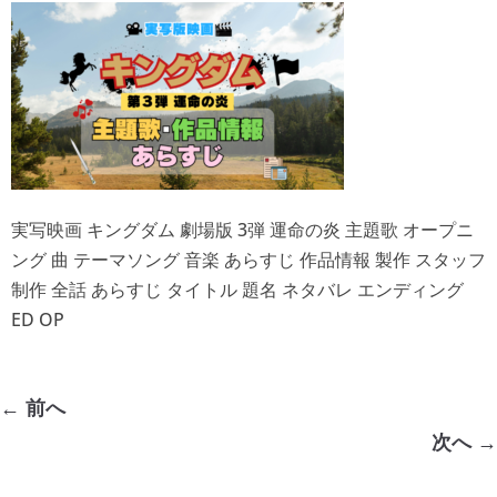
実写映画 キングダム 劇場版 3弾 運命の炎 主題歌 オープニ
ング 曲 テーマソング 音楽 あらすじ 作品情報 製作 スタッフ
制作 全話 あらすじ タイトル 題名 ネタバレ エンディング
ED OP
← 前へ
次へ →