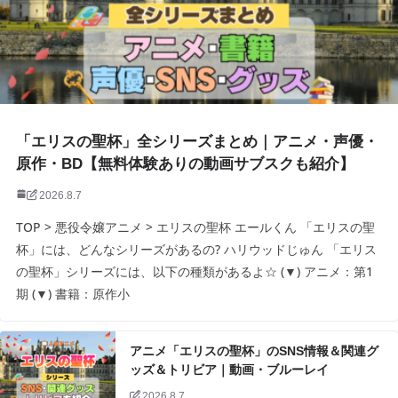
「エリスの聖杯」全シリーズまとめ｜アニメ・声優・
原作・BD【無料体験ありの動画サブスクも紹介】
2026.8.7
TOP > 悪役令嬢アニメ > エリスの聖杯 エールくん 「エリスの聖
杯」には、どんなシリーズがあるの? ハリウッドじゅん 「エリス
の聖杯」シリーズには、以下の種類があるよ☆ (▼) アニメ：第1
期 (▼) 書籍：原作小
アニメ「エリスの聖杯」のSNS情報＆関連グ
ッズ＆トリビア｜動画・ブルーレイ
2026.8.7