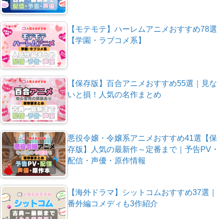
【モテモテ】ハーレムアニメおすすめ78選
【学園・ラブコメ系】
【保存版】百合アニメおすすめ55選｜見な
いと損！人気の名作まとめ
悪役令嬢・令嬢系アニメおすすめ41選【保
存版】人気の最新作～定番まで｜予告PV・
配信・声優・原作情報
【海外ドラマ】シットコムおすすめ37選｜
番外編コメディも3作紹介