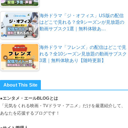
海外ドラマ「ジ・オフィス」US版の配信
はどこで見れる？全9シーズンが見放題の
動画サブスク1選｜無料体験あ…
海外ドラマ「フレンズ」の配信はどこで見
れる？全10シーズン見放題の動画サブスク
3選｜無料体験あり【随時更新】
About This Site
●エンタメ・エールBLOGとは
「元気をくれる映画・TVドラマ・アニメ」だけを厳選紹介して、
あなたを応援するブログです！
●サイト管理人