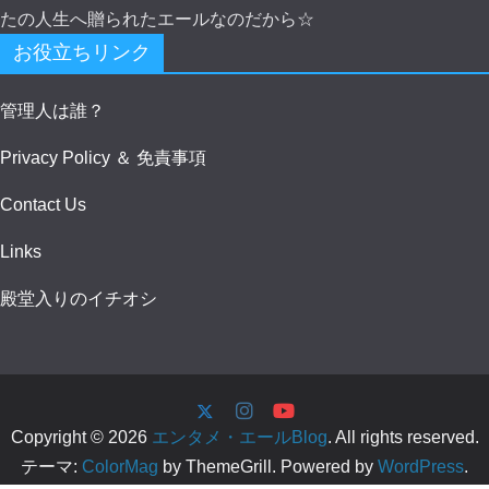
たの人生へ贈られたエールなのだから☆
お役立ちリンク
管理人は誰？
Privacy Policy ＆ 免責事項
Contact Us
Links
殿堂入りのイチオシ
Copyright © 2026
エンタメ・エールBlog
. All rights reserved.
テーマ:
ColorMag
by ThemeGrill. Powered by
WordPress
.