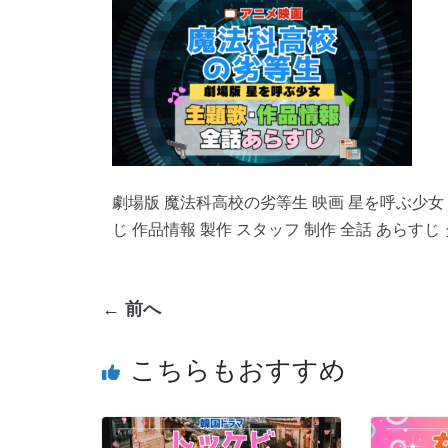
劇場版 魔法科高校の劣等生 映画 星を呼ぶ少女 
じ 作品情報 製作 スタッフ 制作 全話 あらすじ 
← 前へ
こちらもおすすめ