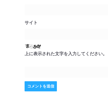
サイト
上に表示された文字を入力してください。