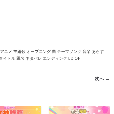
アニメ 主題歌 オープニング 曲 テーマソング 音楽 あらす
タイトル 題名 ネタバレ エンディング ED OP
次へ →