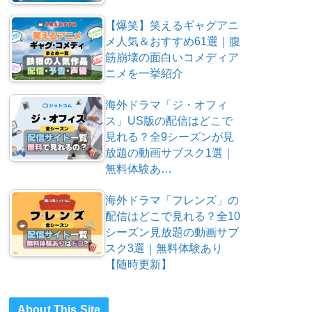
【爆笑】笑えるギャグアニ
メ人気＆おすすめ61選｜腹
筋崩壊の面白いコメディア
ニメを一挙紹介
海外ドラマ「ジ・オフィ
ス」US版の配信はどこで
見れる？全9シーズンが見
放題の動画サブスク1選｜
無料体験あ…
海外ドラマ「フレンズ」の
配信はどこで見れる？全10
シーズン見放題の動画サブ
スク3選｜無料体験あり
【随時更新】
About This Site