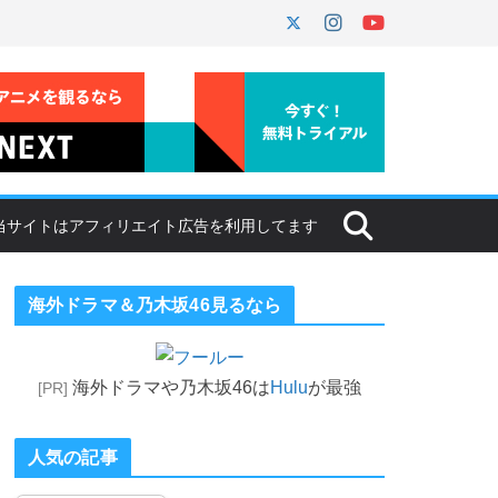
海外ドラマ＆乃木坂46見るなら
海外ドラマや乃木坂46は
Hulu
が最強
[PR]
人気の記事