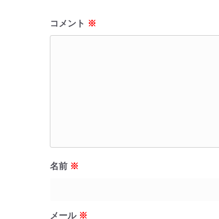
コメント
※
名前
※
メール
※