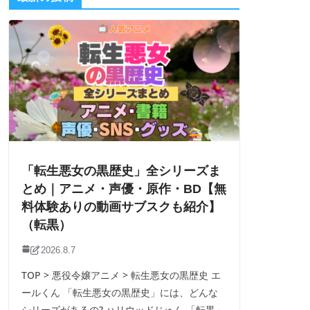
「転生悪女の黒歴史」全シリーズま
とめ｜アニメ・声優・原作・BD【無
料体験ありの動画サブスクも紹介】
（転黒）
2026.8.7
TOP > 悪役令嬢アニメ > 転生悪女の黒歴史 エ
ールくん 「転生悪女の黒歴史」には、どんな
シリーズがあるの? ハリウッドじゅん 「転黒」