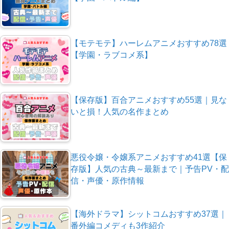
【モテモテ】ハーレムアニメおすすめ78選
【学園・ラブコメ系】
【保存版】百合アニメおすすめ55選｜見な
いと損！人気の名作まとめ
悪役令嬢・令嬢系アニメおすすめ41選【保
存版】人気の古典～最新まで｜予告PV・配
信・声優・原作情報
【海外ドラマ】シットコムおすすめ37選｜
番外編コメディも3作紹介