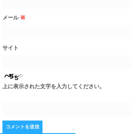
メール
※
サイト
上に表示された文字を入力してください。