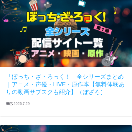
「ぼっち・ざ・ろっく！」全シリーズまとめ
｜アニメ・声優・LIVE・原作本【無料体験あ
りの動画サブスクも紹介】（ぼざろ）
2026.7.29