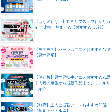
【もう迷わない】動画サブスク早わかりガ
イド!比較一覧まとめ【おすすめは3社】
【モテモテ】ハーレムアニメおすすめ47選
【異世界系】
【保存版】異世界転生アニメおすすめ71選
｜人気の定番から最新作品までジャンル別
に紹介
【無双】主人公最強アニメおすすめ31選
【学園・バトル編】