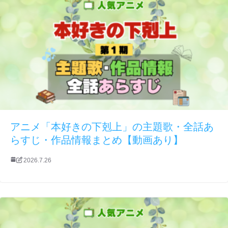
アニメ「本好きの下剋上」の主題歌・全話あ
らすじ・作品情報まとめ【動画あり】
2026.7.26