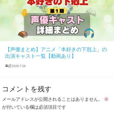
【声優まとめ】アニメ「本好きの下剋上」の
出演キャスト一覧【動画あり】
2026.7.26
コメントを残す
メールアドレスが公開されることはありません。
※
が付いている欄は必須項目です