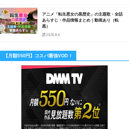
アニメ「転生悪女の黒歴史」の主題歌・全話
あらすじ・作品情報まとめ｜動画あり（転
黒）
2026.8.6
【月額550円】コスパ最強VOD！