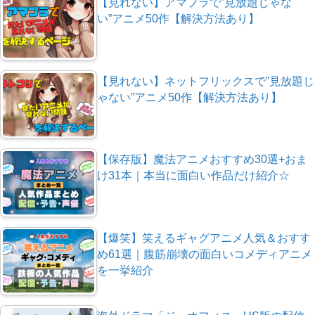
【見れない】アマプラで”見放題じゃな
い”アニメ50作【解決方法あり】
【見れない】ネットフリックスで”見放題じ
ゃない”アニメ50作【解決方法あり】
【保存版】魔法アニメおすすめ30選+おま
け31本｜本当に面白い作品だけ紹介☆
【爆笑】笑えるギャグアニメ人気＆おすす
め61選｜腹筋崩壊の面白いコメディアニメ
を一挙紹介