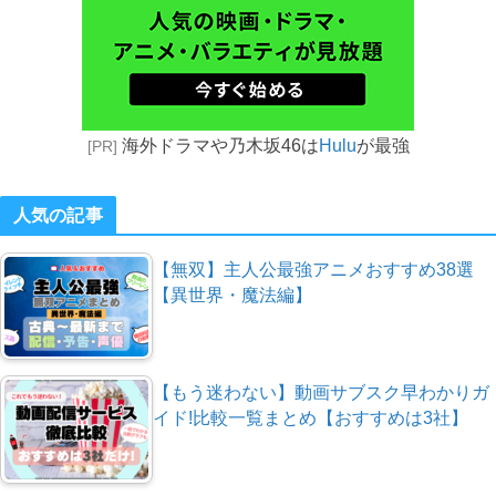
海外ドラマや乃木坂46は
Hulu
が最強
[PR]
人気の記事
【無双】主人公最強アニメおすすめ38選
【異世界・魔法編】
【もう迷わない】動画サブスク早わかりガ
イド!比較一覧まとめ【おすすめは3社】