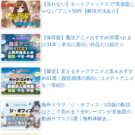
【見れない】ネットフリックスで”見放題じ
ゃない”アニメ50作【解決方法あり】
【保存版】魔法アニメおすすめ30選+おま
け31本｜本当に面白い作品だけ紹介☆
【爆笑】笑えるギャグアニメ人気＆おすす
め61選｜腹筋崩壊の面白いコメディアニメ
を一挙紹介
海外ドラマ「ジ・オフィス」US版の配信
はどこで見れる？全9シーズンが見放題の
動画サブスク1選｜無料体験あ…