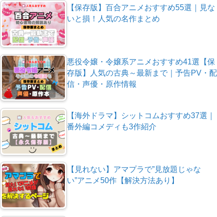
【保存版】百合アニメおすすめ55選｜見な
いと損！人気の名作まとめ
悪役令嬢・令嬢系アニメおすすめ41選【保
存版】人気の古典～最新まで｜予告PV・配
信・声優・原作情報
【海外ドラマ】シットコムおすすめ37選｜
番外編コメディも3作紹介
【見れない】アマプラで”見放題じゃな
い”アニメ50作【解決方法あり】