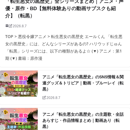
「転生悪女の黒歴史」全シリーズまとめ｜アニメ・声
優・原作・BD【無料体験ありの動画サブスクも紹
介】（転黒）
2026.8.7
TOP > 悪役令嬢アニメ > 転生悪女の黒歴史 エールくん 「転生悪
女の黒歴史」には、どんなシリーズがあるの? ハリウッドじゅん
「転黒」シリーズには、以下の種類があるよ☆ (▼) アニメ：第1
期 (▼) 書籍：原作漫
アニメ「転生悪女の黒歴史」のSNS情報＆関
連グッズ＆トリビア｜動画・ブルーレイ（転
黒）
2026.8.7
アニメ「転生悪女の黒歴史」の主題歌・全話
あらすじ・作品情報まとめ｜動画あり（転
黒）