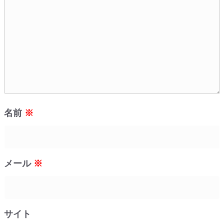
名前
※
メール
※
サイト