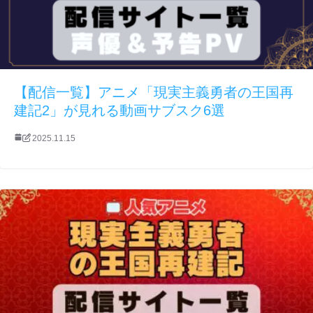
【配信一覧】アニメ「現実主義勇者の王国再
建記2」が見れる動画サブスク6選
2025.11.15