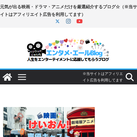
コ
ン
テ
ン
ツ
へ
ス
キ
ッ
プ