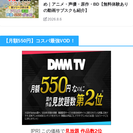
め｜アニメ・声優・原作・BD【無料体験あり
の動画サブスクも紹介】
2026.8.6
【月額550円】コスパ最強VOD！
[PR] この価格で
見放題 作品数2位