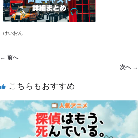
けいおん
← 前へ
次へ →
こちらもおすすめ