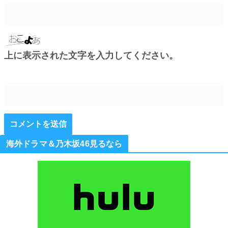
上に表示された文字を入力してください。
海外ドラマ＆乃木坂46見るなら