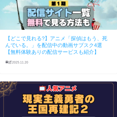
【どこで見れる?】アニメ「探偵はもう、死
んでいる。」を配信中の動画サブスク4選
【無料体験ありの配信サービスも紹介】
2025.11.20