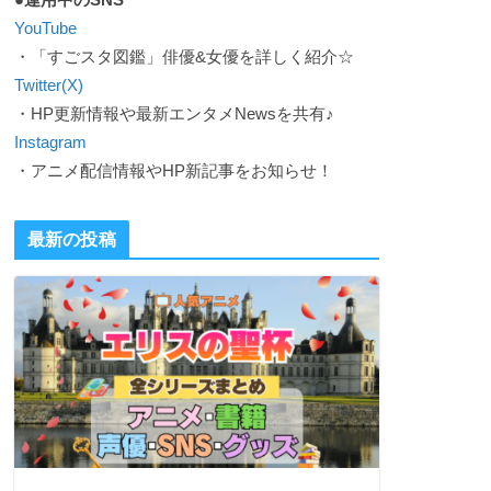
YouTube
・「すごスタ図鑑」俳優&女優を詳しく紹介☆
Twitter(X)
・HP更新情報や最新エンタメNewsを共有♪
Instagram
・アニメ配信情報やHP新記事をお知らせ！
最新の投稿