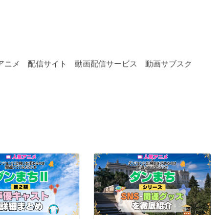
 アニメ 配信サイト 動画配信サービス 動画サブスク