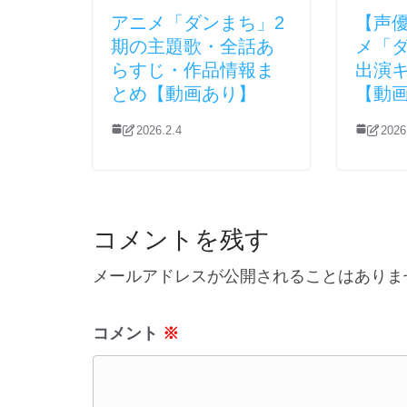
アニメ「ダンまち」2
【声
期の主題歌・全話あ
メ「
らすじ・作品情報ま
出演
とめ【動画あり】
【動
2026.2.4
2026
コメントを残す
メールアドレスが公開されることはありま
コメント
※