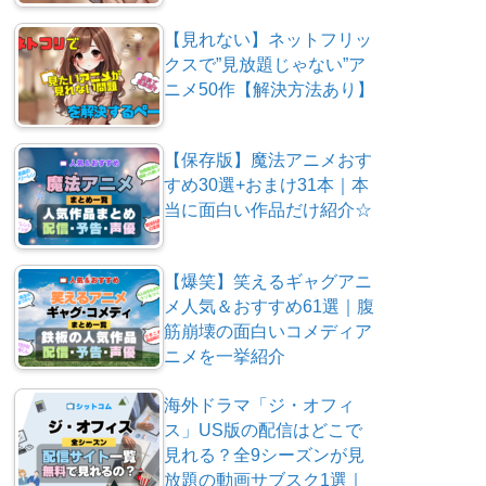
【見れない】ネットフリッ
クスで”見放題じゃない”ア
ニメ50作【解決方法あり】
【保存版】魔法アニメおす
すめ30選+おまけ31本｜本
当に面白い作品だけ紹介☆
【爆笑】笑えるギャグアニ
メ人気＆おすすめ61選｜腹
筋崩壊の面白いコメディア
ニメを一挙紹介
海外ドラマ「ジ・オフィ
ス」US版の配信はどこで
見れる？全9シーズンが見
放題の動画サブスク1選｜