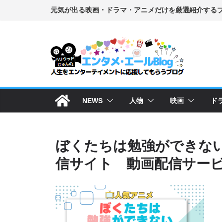
コ
ン
テ
ン
ツ
へ
ス
NEWS
人物
映画
ド
キ
ッ
プ
ぼくたちは勉強ができな
信サイト 動画配信サー