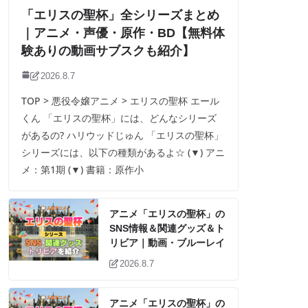
「エリスの聖杯」全シリーズまとめ
｜アニメ・声優・原作・BD【無料体
験ありの動画サブスクも紹介】
2026.8.7
TOP > 悪役令嬢アニメ > エリスの聖杯 エール
くん 「エリスの聖杯」には、どんなシリーズ
があるの? ハリウッドじゅん 「エリスの聖杯」
シリーズには、以下の種類があるよ☆ (▼) アニ
メ：第1期 (▼) 書籍：原作小
アニメ「エリスの聖杯」の
SNS情報＆関連グッズ＆ト
リビア｜動画・ブルーレイ
2026.8.7
アニメ「エリスの聖杯」の