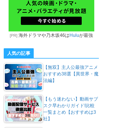
海外ドラマや乃木坂46は
Hulu
が最強
[PR]
人気の記事
【無双】主人公最強アニメ
おすすめ38選【異世界・魔
法編】
【もう迷わない】動画サブ
スク早わかりガイド!比較
一覧まとめ【おすすめは3
社】