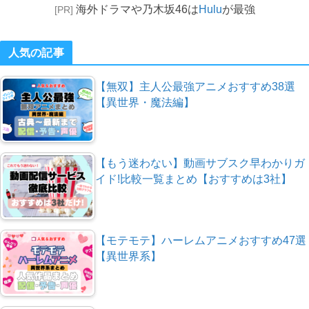
海外ドラマや乃木坂46は
Hulu
が最強
[PR]
人気の記事
【無双】主人公最強アニメおすすめ38選
【異世界・魔法編】
【もう迷わない】動画サブスク早わかりガ
イド!比較一覧まとめ【おすすめは3社】
【モテモテ】ハーレムアニメおすすめ47選
【異世界系】