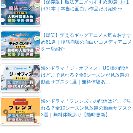
【保存版】魔法アニメおすすめ30選+おま
け31本｜本当に面白い作品だけ紹介☆
【爆笑】笑えるギャグアニメ人気＆おすす
め61選｜腹筋崩壊の面白いコメディアニメ
を一挙紹介
海外ドラマ「ジ・オフィス」US版の配信
はどこで見れる？全9シーズンが見放題の
動画サブスク1選｜無料体験あ…
海外ドラマ「フレンズ」の配信はどこで見
れる？全10シーズン見放題の動画サブスク
3選｜無料体験あり【随時更新】