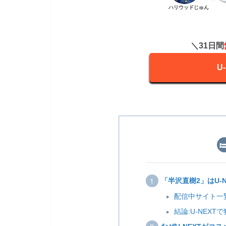
ハリウッドじゅん
＼31日間
U
「半沢直樹2」はU-
配信中サイト一
結論:U-NEXT