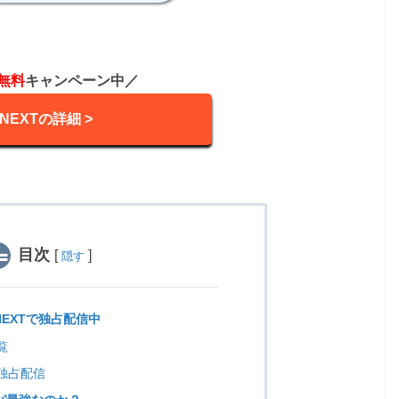
無料
キャンペーン中／
-NEXTの詳細 >
目次
[
]
隠す
NEXTで独占配信中
覧
で独占配信