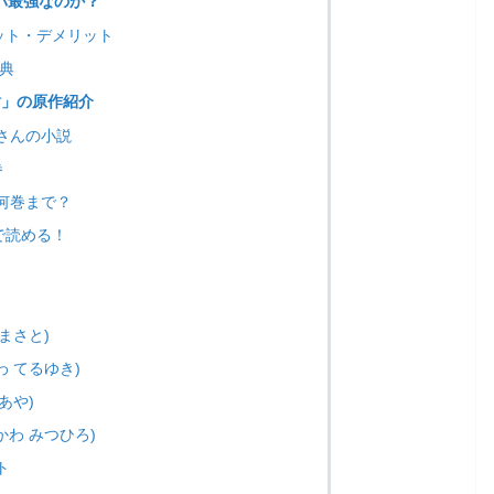
スパ最強なのか？
リット・デメリット
特典
樹」の原作紹介
さんの小説
巻
何巻まで？
Tで読める！
 まさと)
わ てるゆき)
あや)
かわ みつひろ)
ト