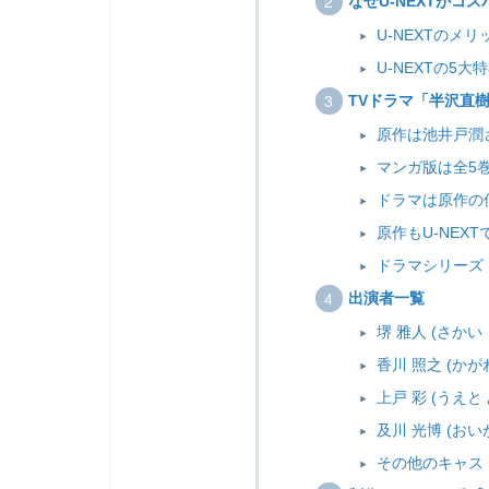
なぜU-NEXTがコ
U-NEXTのメ
U-NEXTの5大
TVドラマ「半沢直
原作は池井戸潤
マンガ版は全5
ドラマは原作の
原作もU-NEX
ドラマシリーズ
出演者一覧
堺 雅人 (さかい
香川 照之 (かが
上戸 彩 (うえと 
及川 光博 (おい
その他のキャス