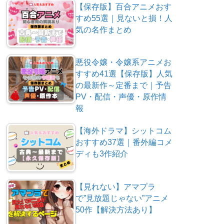
【保存版】百合アニメおす
すめ55選｜見ないと損！人
気の名作まとめ
悪役令嬢・令嬢系アニメお
すすめ41選【保存版】人気
の最新作～定番まで｜予告
PV・配信・声優・原作情
報
【海外ドラマ】シットコム
おすすめ37選｜番外編コメ
ディも3作紹介
【見れない】アマプラ
で”見放題じゃない”アニメ
50作【解決方法あり】