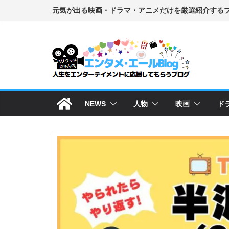
コ
ン
テ
ン
ツ
へ
ス
NEWS
人物
映画
ド
キ
ッ
プ