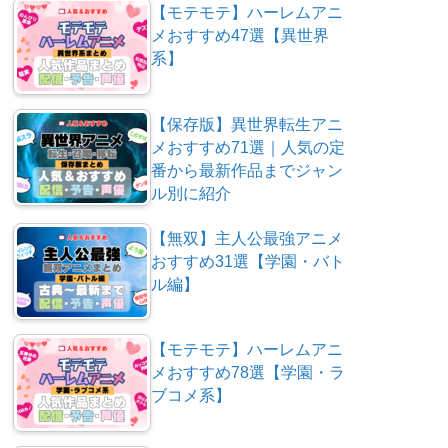
【モテモテ】ハーレムアニ
メおすすめ47選【異世界
系】
【保存版】異世界転生アニ
メおすすめ71選｜人気の定
番から最新作品までジャン
ル別に紹介
【無双】主人公最強アニメ
おすすめ31選【学園・バト
ル編】
【モテモテ】ハーレムアニ
メおすすめ78選【学園・ラ
ブコメ系】