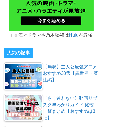
海外ドラマや乃木坂46は
Hulu
が最強
[PR]
人気の記事
【無双】主人公最強アニメ
おすすめ38選【異世界・魔
法編】
【もう迷わない】動画サブ
スク早わかりガイド!比較
一覧まとめ【おすすめは3
社】