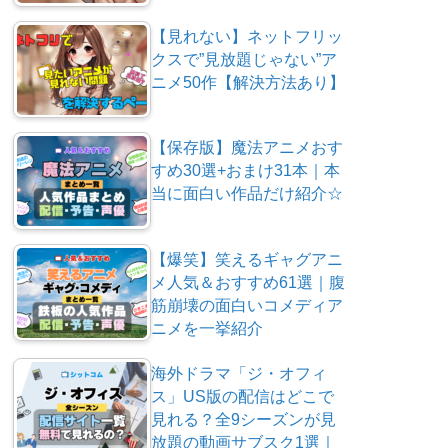
【見れない】ネットフリッ
クスで”見放題じゃない”ア
ニメ50作【解決方法あり】
【保存版】魔法アニメおす
すめ30選+おまけ31本｜本
当に面白い作品だけ紹介☆
【爆笑】笑えるギャグアニ
メ人気＆おすすめ61選｜腹
筋崩壊の面白いコメディア
ニメを一挙紹介
海外ドラマ「ジ・オフィ
ス」US版の配信はどこで
見れる？全9シーズンが見
放題の動画サブスク1選｜