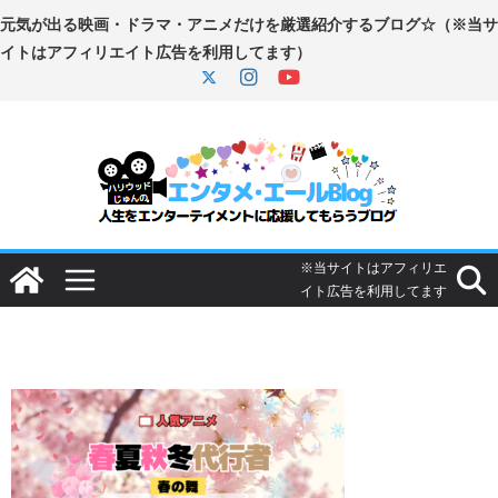
コ
ン
テ
ン
ツ
へ
ス
キ
ッ
プ