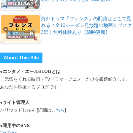
海外ドラマ「フレンズ」の配信はどこで見
れる？全10シーズン見放題の動画サブスク
3選｜無料体験あり【随時更新】
About This Site
●エンタメ・エールBLOGとは
「元気をくれる映画・TVドラマ・アニメ」だけを厳選紹介して、
あなたを応援するブログです！
●サイト管理人
ハリウッドじゅん [詳細は
こちら
]
●運用中のSNS