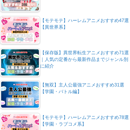
【モテモテ】ハーレムアニメおすすめ47選
【異世界系】
【保存版】異世界転生アニメおすすめ71選
｜人気の定番から最新作品までジャンル別
に紹介
【無双】主人公最強アニメおすすめ31選
【学園・バトル編】
【モテモテ】ハーレムアニメおすすめ78選
【学園・ラブコメ系】