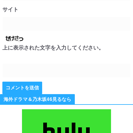
サイト
上に表示された文字を入力してください。
海外ドラマ＆乃木坂46見るなら