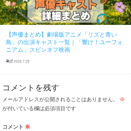
【声優まとめ】劇場版アニメ「リズと青い
鳥」の出演キャスト一覧｜「響け！ユーフォ
ニアム」スピンオフ映画
2026.7.29
コメントを残す
メールアドレスが公開されることはありません。
※
が付いている欄は必須項目です
コメント
※