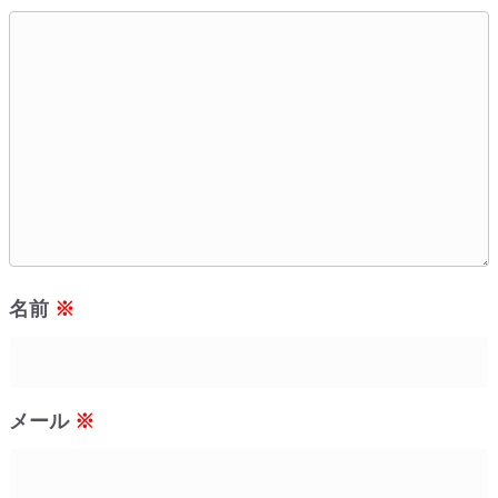
名前
※
メール
※