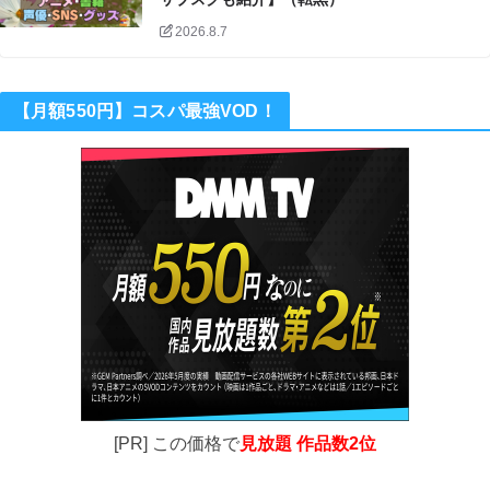
2026.8.7
【月額550円】コスパ最強VOD！
[PR] この価格で
見放題 作品数2位