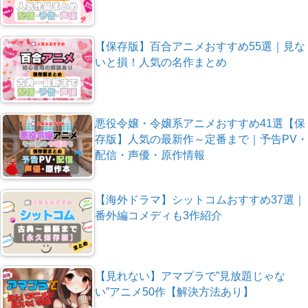
【保存版】百合アニメおすすめ55選｜見な
いと損！人気の名作まとめ
悪役令嬢・令嬢系アニメおすすめ41選【保
存版】人気の最新作～定番まで｜予告PV・
配信・声優・原作情報
【海外ドラマ】シットコムおすすめ37選｜
番外編コメディも3作紹介
【見れない】アマプラで”見放題じゃな
い”アニメ50作【解決方法あり】