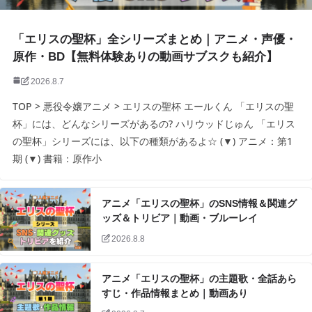
「エリスの聖杯」全シリーズまとめ｜アニメ・声優・
原作・BD【無料体験ありの動画サブスクも紹介】
2026.8.7
TOP > 悪役令嬢アニメ > エリスの聖杯 エールくん 「エリスの聖
杯」には、どんなシリーズがあるの? ハリウッドじゅん 「エリス
の聖杯」シリーズには、以下の種類があるよ☆ (▼) アニメ：第1
期 (▼) 書籍：原作小
アニメ「エリスの聖杯」のSNS情報＆関連グ
ッズ＆トリビア｜動画・ブルーレイ
2026.8.8
アニメ「エリスの聖杯」の主題歌・全話あら
すじ・作品情報まとめ｜動画あり