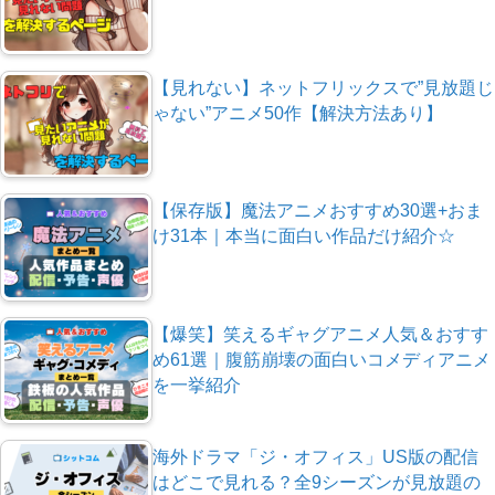
【見れない】ネットフリックスで”見放題じ
ゃない”アニメ50作【解決方法あり】
【保存版】魔法アニメおすすめ30選+おま
け31本｜本当に面白い作品だけ紹介☆
【爆笑】笑えるギャグアニメ人気＆おすす
め61選｜腹筋崩壊の面白いコメディアニメ
を一挙紹介
海外ドラマ「ジ・オフィス」US版の配信
はどこで見れる？全9シーズンが見放題の