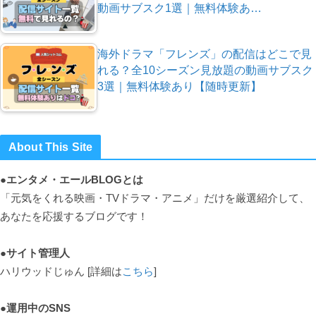
動画サブスク1選｜無料体験あ…
海外ドラマ「フレンズ」の配信はどこで見
れる？全10シーズン見放題の動画サブスク
3選｜無料体験あり【随時更新】
About This Site
●エンタメ・エールBLOGとは
「元気をくれる映画・TVドラマ・アニメ」だけを厳選紹介して、
あなたを応援するブログです！
●サイト管理人
ハリウッドじゅん [詳細は
こちら
]
●運用中のSNS