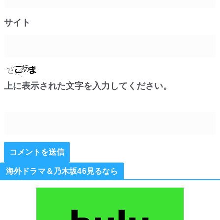
サイト
上に表示された文字を入力してください。
海外ドラマ＆乃木坂46見るなら