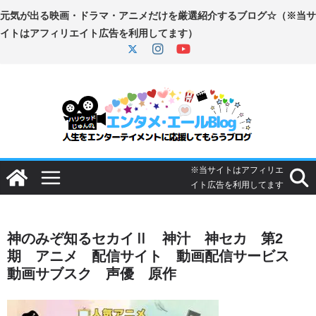
コ
ン
テ
ン
ツ
へ
ス
キ
ッ
プ
神のみぞ知るセカイⅡ 神汁 神セカ 第2
期 アニメ 配信サイト 動画配信サービス
動画サブスク 声優 原作