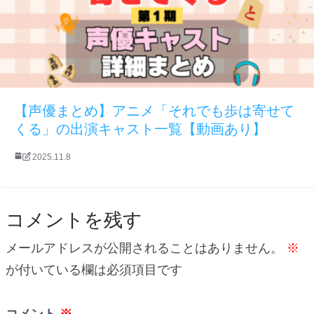
【声優まとめ】アニメ「それでも歩は寄せて
くる」の出演キャスト一覧【動画あり】
2025.11.8
コメントを残す
メールアドレスが公開されることはありません。
※
が付いている欄は必須項目です
コメント
※