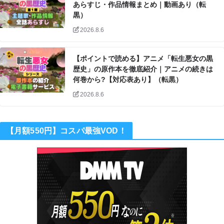
あらすじ・作品情報まとめ｜動画あり（転
黒）
2026.8.6
【ポイントで読める】アニメ「転生悪女の黒
歴史」の原作本を徹底紹介｜アニメの続きは
何巻から?【対応表あり】（転黒）
2026.8.6
【月額550円】コスパ最強VOD！