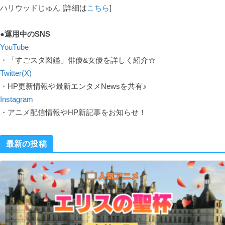
ハリウッドじゅん [詳細は
こちら
]
●運用中のSNS
YouTube
・「すごスタ図鑑」俳優&女優を詳しく紹介☆
Twitter(X)
・HP更新情報や最新エンタメNewsを共有♪
Instagram
・アニメ配信情報やHP新記事をお知らせ！
最新の投稿