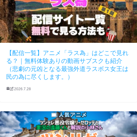
【配信一覧】アニメ「ラス為」はどこで見れ
る？｜無料体験ありの動画サブスクも紹介
（悲劇の元凶となる最強外道ラスボス女王は
民の為に尽くします。）
2026.7.28