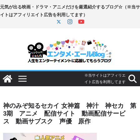
コ
ン
テ
ン
ツ
へ
ス
キ
ッ
プ
神のみぞ知るセカイ 女神篇 神汁 神セカ 第
3期 アニメ 配信サイト 動画配信サービ
ス 動画サブスク 声優 原作