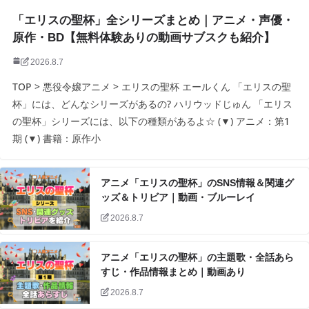
「エリスの聖杯」全シリーズまとめ｜アニメ・声優・
原作・BD【無料体験ありの動画サブスクも紹介】
2026.8.7
TOP > 悪役令嬢アニメ > エリスの聖杯 エールくん 「エリスの聖
杯」には、どんなシリーズがあるの? ハリウッドじゅん 「エリス
の聖杯」シリーズには、以下の種類があるよ☆ (▼) アニメ：第1
期 (▼) 書籍：原作小
アニメ「エリスの聖杯」のSNS情報＆関連グ
ッズ＆トリビア｜動画・ブルーレイ
2026.8.7
アニメ「エリスの聖杯」の主題歌・全話あら
すじ・作品情報まとめ｜動画あり
2026.8.7