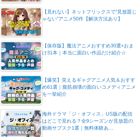
【見れない】ネットフリックスで”見放題じ
ゃない”アニメ50作【解決方法あり】
【保存版】魔法アニメおすすめ30選+おま
け31本｜本当に面白い作品だけ紹介☆
【爆笑】笑えるギャグアニメ人気＆おすす
め61選｜腹筋崩壊の面白いコメディアニメ
を一挙紹介
海外ドラマ「ジ・オフィス」US版の配信
はどこで見れる？全9シーズンが見放題の
動画サブスク1選｜無料体験あ…