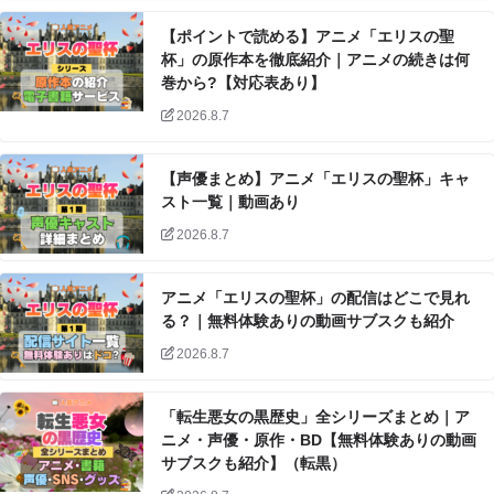
【ポイントで読める】アニメ「エリスの聖
杯」の原作本を徹底紹介｜アニメの続きは何
巻から?【対応表あり】
2026.8.7
【声優まとめ】アニメ「エリスの聖杯」キャ
スト一覧｜動画あり
2026.8.7
アニメ「エリスの聖杯」の配信はどこで見れ
る？｜無料体験ありの動画サブスクも紹介
2026.8.7
「転生悪女の黒歴史」全シリーズまとめ｜ア
ニメ・声優・原作・BD【無料体験ありの動画
サブスクも紹介】（転黒）