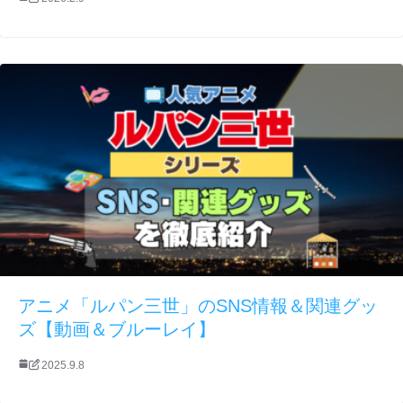
アニメ「ルパン三世」のSNS情報＆関連グッ
ズ【動画＆ブルーレイ】
2025.9.8