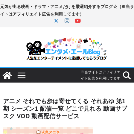
コ
ン
テ
ン
ツ
へ
ス
キ
ッ
プ
アニメ それでも歩は寄せてくる それあゆ 第1
期 シーズン1 配信一覧 どこで見れる 動画サブ
スク VOD 動画配信サービス