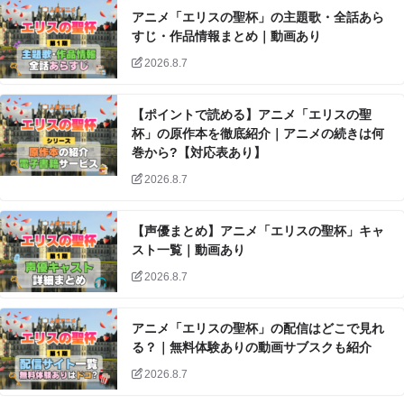
アニメ「エリスの聖杯」の主題歌・全話あら
すじ・作品情報まとめ｜動画あり
2026.8.7
【ポイントで読める】アニメ「エリスの聖
杯」の原作本を徹底紹介｜アニメの続きは何
巻から?【対応表あり】
2026.8.7
【声優まとめ】アニメ「エリスの聖杯」キャ
スト一覧｜動画あり
2026.8.7
アニメ「エリスの聖杯」の配信はどこで見れ
る？｜無料体験ありの動画サブスクも紹介
2026.8.7