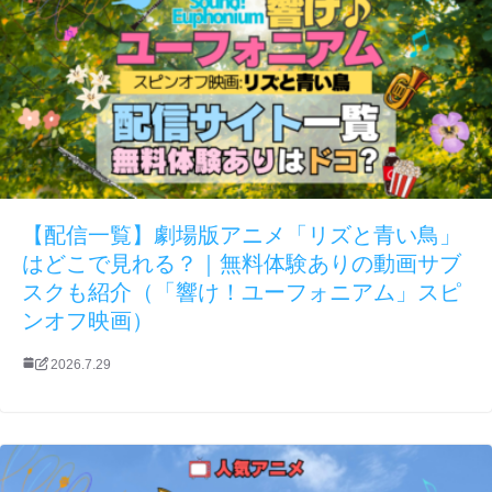
【配信一覧】劇場版アニメ「リズと青い鳥」
はどこで見れる？｜無料体験ありの動画サブ
スクも紹介（「響け！ユーフォニアム」スピ
ンオフ映画）
2026.7.29