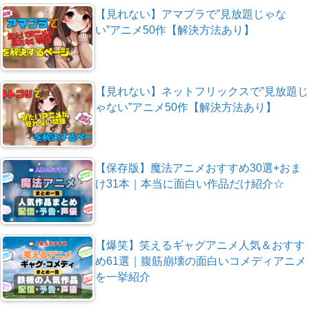
【見れない】アマプラで”見放題じゃな
い”アニメ50作【解決方法あり】
【見れない】ネットフリックスで”見放題じ
ゃない”アニメ50作【解決方法あり】
【保存版】魔法アニメおすすめ30選+おま
け31本｜本当に面白い作品だけ紹介☆
【爆笑】笑えるギャグアニメ人気＆おすす
め61選｜腹筋崩壊の面白いコメディアニメ
を一挙紹介