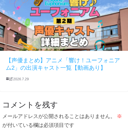
【声優まとめ】アニメ「響け！ユーフォニア
ム2」の出演キャスト一覧【動画あり】
2026.7.29
コメントを残す
メールアドレスが公開されることはありません。
※
が付いている欄は必須項目です