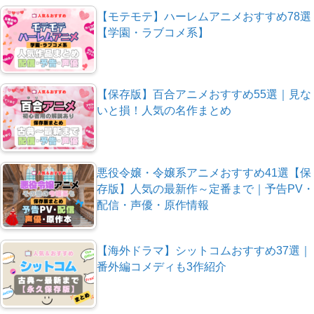
【モテモテ】ハーレムアニメおすすめ78選
【学園・ラブコメ系】
【保存版】百合アニメおすすめ55選｜見な
いと損！人気の名作まとめ
悪役令嬢・令嬢系アニメおすすめ41選【保
存版】人気の最新作～定番まで｜予告PV・
配信・声優・原作情報
【海外ドラマ】シットコムおすすめ37選｜
番外編コメディも3作紹介