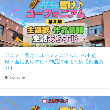
アニメ「響け！ユーフォニアム2」の主題
歌・全話あらすじ・作品情報まとめ【動画あ
り】
2026.7.29