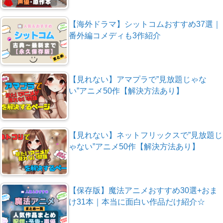
【海外ドラマ】シットコムおすすめ37選｜
番外編コメディも3作紹介
【見れない】アマプラで”見放題じゃな
い”アニメ50作【解決方法あり】
【見れない】ネットフリックスで”見放題じ
ゃない”アニメ50作【解決方法あり】
【保存版】魔法アニメおすすめ30選+おま
け31本｜本当に面白い作品だけ紹介☆