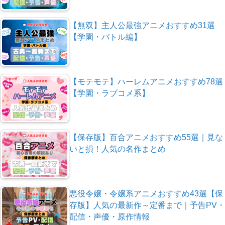
【無双】主人公最強アニメおすすめ31選
【学園・バトル編】
【モテモテ】ハーレムアニメおすすめ78選
【学園・ラブコメ系】
【保存版】百合アニメおすすめ55選｜見な
いと損！人気の名作まとめ
悪役令嬢・令嬢系アニメおすすめ43選【保
存版】人気の最新作～定番まで｜予告PV・
配信・声優・原作情報