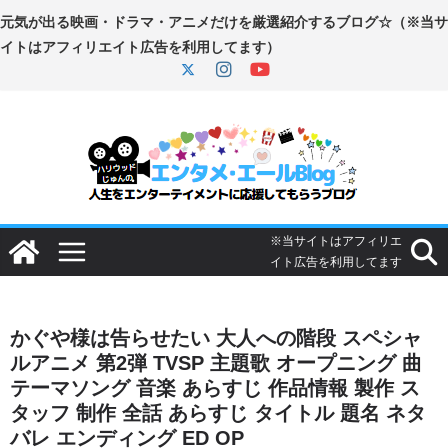
コ
ン
テ
ン
ツ
へ
ス
キ
ッ
プ
かぐや様は告らせたい 大人への階段 スペシャ
ルアニメ 第2弾 TVSP 主題歌 オープニング 曲
テーマソング 音楽 あらすじ 作品情報 製作 ス
タッフ 制作 全話 あらすじ タイトル 題名 ネタ
バレ エンディング ED OP