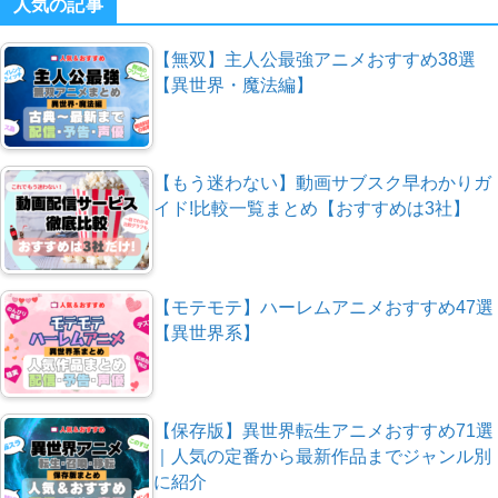
人気の記事
【無双】主人公最強アニメおすすめ38選
【異世界・魔法編】
【もう迷わない】動画サブスク早わかりガ
イド!比較一覧まとめ【おすすめは3社】
【モテモテ】ハーレムアニメおすすめ47選
【異世界系】
【保存版】異世界転生アニメおすすめ71選
｜人気の定番から最新作品までジャンル別
に紹介