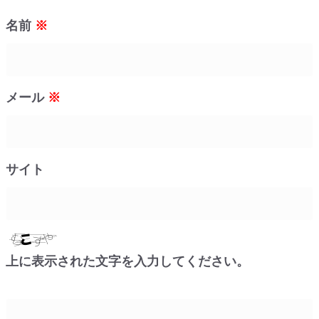
名前
※
メール
※
サイト
上に表示された文字を入力してください。