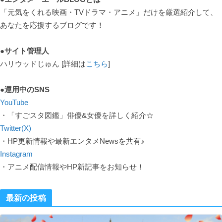
「元気をくれる映画・TVドラマ・アニメ」だけを厳選紹介して、
あなたを応援するブログです！
●サイト管理人
ハリウッドじゅん [詳細は
こちら
]
●運用中のSNS
YouTube
・「すごスタ図鑑」俳優&女優を詳しく紹介☆
Twitter(X)
・HP更新情報や最新エンタメNewsを共有♪
Instagram
・アニメ配信情報やHP新記事をお知らせ！
最新の投稿