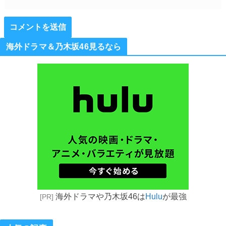
海外ドラマ＆乃木坂46見るなら
海外ドラマや乃木坂46は
Hulu
が最強
[PR]